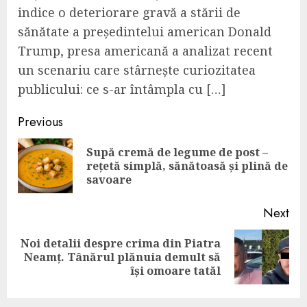
indice o deteriorare gravă a stării de
sănătate a președintelui american Donald
Trump, presa americană a analizat recent
un scenariu care stârnește curiozitatea
publicului: ce s-ar întâmpla cu […]
Continue
Previous
Reading
Supă cremă de legume de post –
Pre
rețetă simplă, sănătoasă și plină de
pos
savoare
Next
Noi detalii despre crima din Piatra
Next
Neamț. Tânărul plănuia demult să
post:
își omoare tatăl