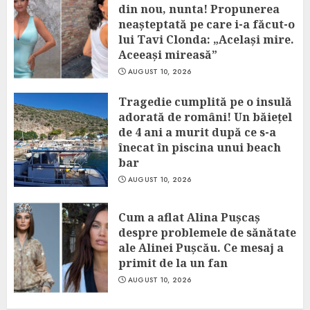
din nou, nunta! Propunerea
neașteptată pe care i-a făcut-o
lui Tavi Clonda: „Același mire.
Aceeași mireasă”
AUGUST 10, 2026
Tragedie cumplită pe o insulă
adorată de români! Un băiețel
de 4 ani a murit după ce s-a
înecat în piscina unui beach
bar
AUGUST 10, 2026
Cum a aflat Alina Pușcaș
despre problemele de sănătate
ale Alinei Pușcău. Ce mesaj a
primit de la un fan
AUGUST 10, 2026