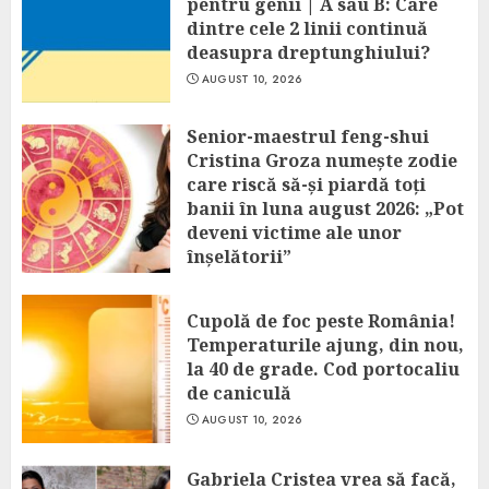
pentru genii | A sau B: Care
dintre cele 2 linii continuă
deasupra dreptunghiului?
AUGUST 10, 2026
Senior-maestrul feng-shui
Cristina Groza numește zodie
care riscă să-și piardă toți
banii în luna august 2026: „Pot
deveni victime ale unor
înșelătorii”
AUGUST 10, 2026
Cupolă de foc peste România!
Temperaturile ajung, din nou,
la 40 de grade. Cod portocaliu
de caniculă
AUGUST 10, 2026
Gabriela Cristea vrea să facă,