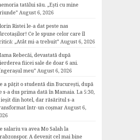
emoria tatălui său. „Ești cu mine
riunde”
August 6, 2026
lorin Ristei le-a dat peste nas
ârcotașilor! Ce le spune celor care îl
ritică: „Atât mi-a trebuit”
August 6, 2026
ama Rebecăi, devastată după
ierderea fiicei sale de doar 6 ani.
Îngerașul meu”
August 6, 2026
e a pățit o studentă din București, după
e s-a dus prima dată în Mamaia. La 5:30,
 ieșit din hotel, dar răsăritul s-a
ransformat într-un coșmar
August 6,
026
e salariu va avea Mo Salah la
rabzonspor. A devenit cel mai bine