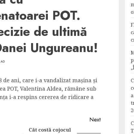
m
enatoarei POT.
o
F
ecizie de ultimă
c
c
Oanei Ungureanu!
M
p
EAD
„
de ani, care i-a vandalizat mașina și
C
c
rea POT, Valentina Aldea, rămâne sub
a
nța i-a respins cererea de ridicare a
t
2
Next
C
Cât costă cojocul
T