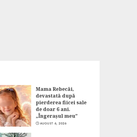
Mama Rebecăi,
devastată după
pierderea fiicei sale
de doar 6 ani.
„Îngerașul meu”
AUGUST 6, 2026