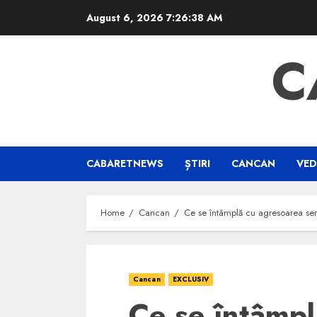
Skip
August 6, 2026
7:26:39 AM
to
content
C
CABARETNEWS
ȘTIRI
CANCAN
VED
Home
Cancan
Ce se întâmplă cu agresoarea sen
Cancan
EXCLUSIV
Ce se întâmpl