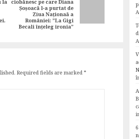
 la
ciobănesc pe care Diana
p
Șoșoacă l-a purtat de
Next
Previous
A
Ziua Naționaă a
post:
post:
ei.
României: ”La Gigi
T
Becali înțeleg ironia”
d
A
V
a
N
lished.
Required fields are marked
*
î
A
B
c
i
6
n