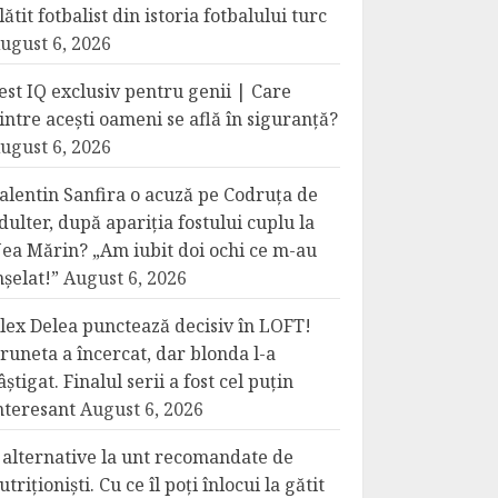
lătit fotbalist din istoria fotbalului turc
ugust 6, 2026
est IQ exclusiv pentru genii | Care
intre acești oameni se află în siguranță?
ugust 6, 2026
alentin Sanfira o acuză pe Codruța de
dulter, după apariția fostului cuplu la
ea Mărin? „Am iubit doi ochi ce m-au
nșelat!”
August 6, 2026
lex Delea punctează decisiv în LOFT!
runeta a încercat, dar blonda l-a
âștigat. Finalul serii a fost cel puțin
nteresant
August 6, 2026
 alternative la unt recomandate de
utriționiști. Cu ce îl poți înlocui la gătit