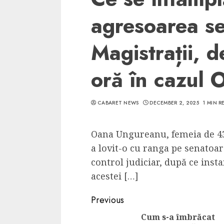
agresoarea s
Magistrații, d
oră în cazul 
CABARET NEWS
DECEMBER 2, 2025
1 MIN R
Oana Ungureanu, femeia de 43 
a lovit-o cu ranga pe senatoa
control judiciar, după ce insta
acestei […]
Continue
Previous
Reading
Cum s-a îmbrăcat