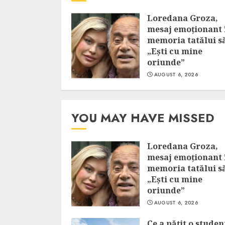
Loredana Groza,
mesaj emoționant 
memoria tatălui s
„Ești cu mine
oriunde”
AUGUST 6, 2026
YOU MAY HAVE MISSED
Loredana Groza,
mesaj emoționant 
memoria tatălui s
„Ești cu mine
oriunde”
AUGUST 6, 2026
Ce a pățit o studen