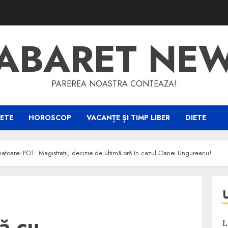
ABARET NE
PAREREA NOASTRA CONTEAZA!
ETE
HOROSCOP
VACANȚE ȘI TIMP LIBER
DIETE
atoarei POT. Magistrații, decizie de ultimă oră în cazul Oanei Ungureanu!
ă cu
L