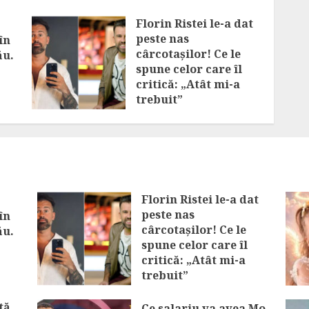
Florin Ristei le-a dat
peste nas
în
cârcotașilor! Ce le
ău.
spune celor care îl
critică: „Atât mi-a
trebuit”
AUGUST 6, 2026
Florin Ristei le-a dat
peste nas
în
cârcotașilor! Ce le
ău.
spune celor care îl
critică: „Atât mi-a
trebuit”
AUGUST 6, 2026
tă
Ce salariu va avea Mo