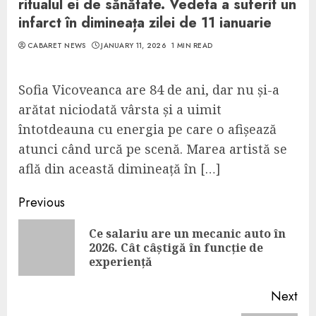
ritualul ei de sănătate. Vedeta a suferit un
infarct în dimineața zilei de 11 ianuarie
CABARET NEWS
JANUARY 11, 2026
1 MIN READ
Sofia Vicoveanca are 84 de ani, dar nu și-a
arătat niciodată vârsta și a uimit
întotdeauna cu energia pe care o afișează
atunci când urcă pe scenă. Marea artistă se
află din această dimineață în […]
Continue
Previous
Reading
Ce salariu are un mecanic auto în
Pre
2026. Cât câștigă în funcție de
pos
experiență
Next