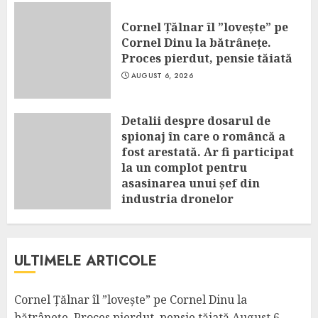
Cornel Țălnar îl ”lovește” pe
Cornel Dinu la bătrânețe.
Proces pierdut, pensie tăiată
AUGUST 6, 2026
Detalii despre dosarul de
spionaj în care o româncă a
fost arestată. Ar fi participat
la un complot pentru
asasinarea unui șef din
industria dronelor
AUGUST 6, 2026
ULTIMELE ARTICOLE
Cornel Țălnar îl ”lovește” pe Cornel Dinu la
bătrânețe. Proces pierdut, pensie tăiată
August 6,