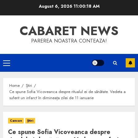
Skip
August 6, 2026
11:00:18 AM
to
content
CABARET NEWS
PAREREA NOASTRA CONTEAZA!
Primary
Menu
Home
Știri
Ce spune Sofia Vicoveanca despre ritualul ei de sănătate. Vedeta a
suferit un infarct în dimineața zilei de 11 ianuarie
Cancan
Știri
Ce spune Sofia Vicoveanca despre