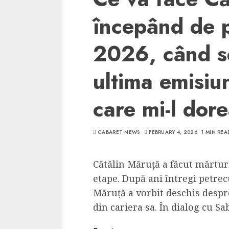
începând de p
2026, când s
ultima emisiu
care mi-l dor
CABARET NEWS
FEBRUARY 4, 2026
1 MIN REA
Cătălin Măruță a făcut mărtur
etape. După ani întregi petrecu
Măruță a vorbit deschis despr
din cariera sa. În dialog cu Sa