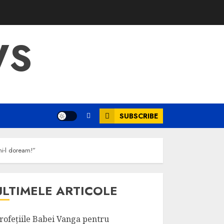
WS
SUBSCRIBE
mi-l doream!”
ULTIMELE ARTICOLE
rofețiile Babei Vanga pentru