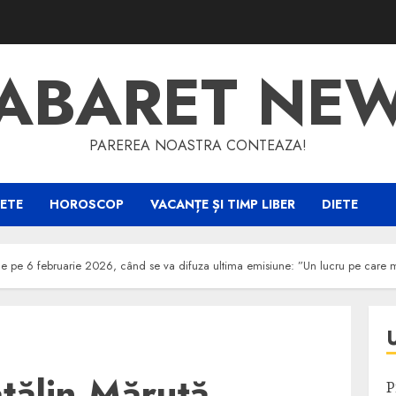
ABARET NE
PAREREA NOASTRA CONTEAZA!
ETE
HOROSCOP
VACANȚE ȘI TIMP LIBER
DIETE
e pe 6 februarie 2026, când se va difuza ultima emisiune: ”Un lucru pe care 
tălin Măruță
P