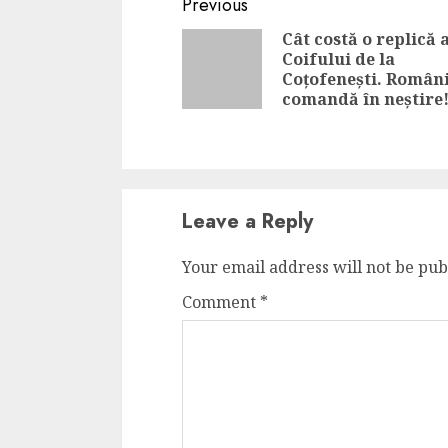
Continue
Previous
Reading
Cât costă o replică 
Coifului de la
Coțofenești. Români
comandă în neștire
Leave a Reply
Your email address will not be pub
Comment
*