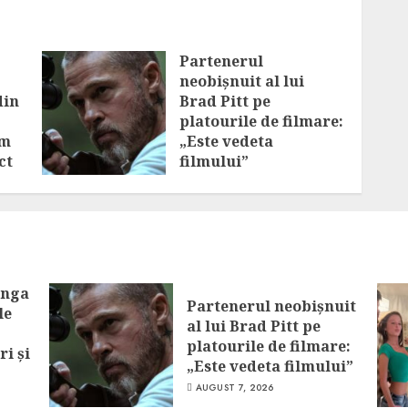
Partenerul
neobișnuit al lui
din
Brad Pitt pe
platourile de filmare:
om
„Este vedeta
ct
filmului”
AUGUST 7, 2026
anga
Partenerul neobișnuit
le
al lui Brad Pitt pe
platourile de filmare:
ri și
„Este vedeta filmului”
AUGUST 7, 2026