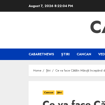
Skip
August 7, 2026
8:22:05 PM
to
content
C
CABARETNEWS
ȘTIRI
CANCAN
VED
Home
Știri
Ce va face Cătălin Măruță începând d
Cancan
Știri
Ce va face Că