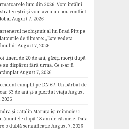
rmătoarele luni din 2026. Vom întâlni
xtratereștri și vom avea un nou conflict
lobal
August 7, 2026
artenerul neobișnuit al lui Brad Pitt pe
latourile de filmare: „Este vedeta
ilmului”
August 7, 2026
oi tineri de 20 de ani, găsiți morți după
e au dispărut fără urmă. Ce s-ar fi
ntâmplat
August 7, 2026
ccident cumplit pe DN 67. Un bărbat de
oar 33 de ani și-a pierdut viața
August
, 2026
ndra și Cătălin Măruță își reînnoiesc
urămintele după 18 ani de căsnicie. Data
re o dublă semnificație
August 7, 2026