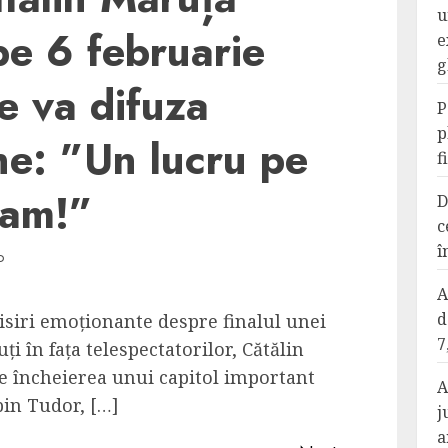
u
e 6 februarie
e
g
e va difuza
P
p
ne: ”Un lucru pe
f
eam!”
D
c
î
D
A
d
isiri emoționante despre finalul unei
7
ți în fața telespectatorilor, Cătălin
e încheierea unui capitol important
A
bin Tudor, […]
j
a