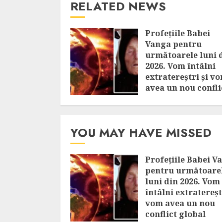
RELATED NEWS
Profețiile Babei
Vanga pentru
următoarele luni 
2026. Vom întâlni
extratereștri și v
avea un nou confli
global
AUGUST 7, 2026
YOU MAY HAVE MISSED
Profețiile Babei V
pentru următoare
luni din 2026. Vom
întâlni extratereșt
vom avea un nou
conflict global