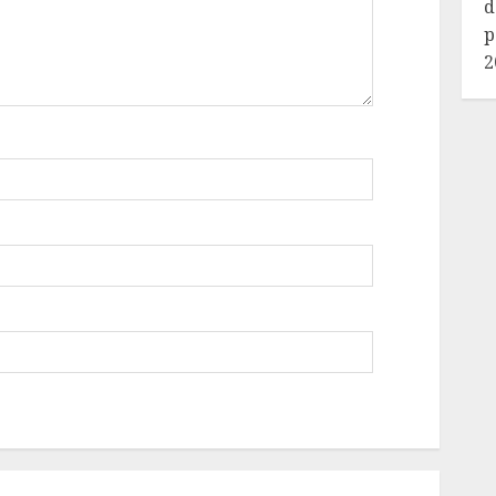
d
p
2