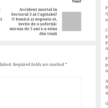
Next
P
a
Accident mortal în
G
Sectorul 3 al Capitalei!
Previous
i
O bunică și nepoata ei,
Next
i
post:
!
lovite de o șoferiță:
post:
micuța de 5 ani s-a stins
C
din viață
p
p
A
P
lished.
Required fields are marked
*
p
m
A
B
t
G