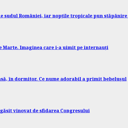
 sudul României, iar nopțile tropicale pun stăpânire 
 Marte. Imaginea care i-a uimit pe internauți
casă, în dormitor. Ce nume adorabil a primit bebelușul
găsit vinovat de sfidarea Congresului