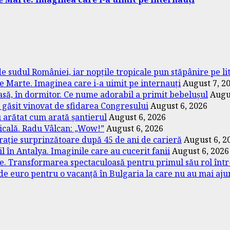
 sudul României, iar nopțile tropicale pun stăpânire pe li
e Marte. Imaginea care i-a uimit pe internauți
August 7, 2
casă, în dormitor. Ce nume adorabil a primit bebelușul
Augu
găsit vinovat de sfidarea Congresului
August 6, 2026
u arătat cum arată șantierul
August 6, 2026
dicală. Radu Vâlcan: „Wow!”
August 6, 2026
arație surprinzătoare după 45 de ani de carieră
August 6, 2
l în Antalya. Imaginile care au cucerit fanii
August 6, 2026
are. Transformarea spectaculoasă pentru primul său rol într
0 de euro pentru o vacanță în Bulgaria la care nu au mai aju