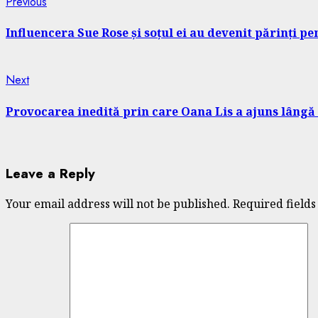
Continue
Previous
Previous
post:
Reading
Influencera Sue Rose și soțul ei au devenit părinți pe
Next
Next
post:
Provocarea inedită prin care Oana Lis a ajuns lângă 
Leave a Reply
Your email address will not be published.
Required field