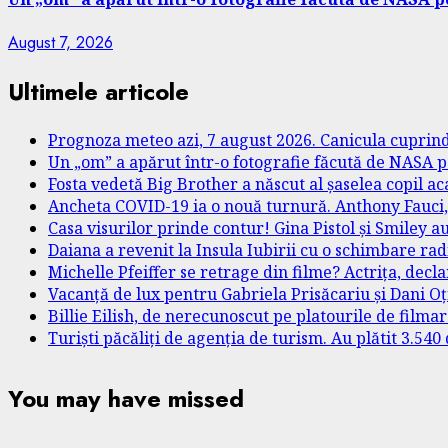
August 7, 2026
Ultimele articole
Prognoza meteo azi, 7 august 2026. Canicula cuprinde
Un „om” a apărut într-o fotografie făcută de NASA p
Fosta vedetă Big Brother a născut al șaselea copil a
Ancheta COVID-19 ia o nouă turnură. Anthony Fauci, 
Casa visurilor prinde contur! Gina Pistol și Smiley a
Daiana a revenit la Insula Iubirii cu o schimbare ra
Michelle Pfeiffer se retrage din filme? Actrița, decl
Vacanță de lux pentru Gabriela Prisăcariu și Dani Oți
Billie Eilish, de nerecunoscut pe platourile de film
Turiști păcăliți de agenția de turism. Au plătit 3.54
You may have missed