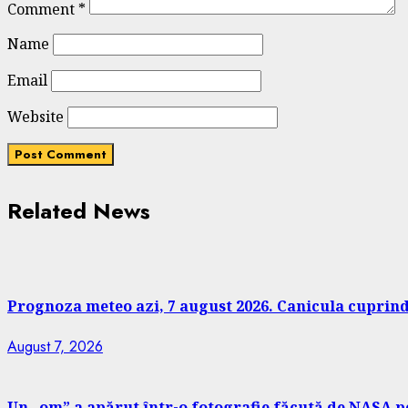
Comment
*
Name
Email
Website
Related News
Prognoza meteo azi, 7 august 2026. Canicula cuprinde
August 7, 2026
Un „om” a apărut într-o fotografie făcută de NASA pe