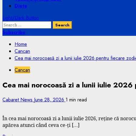
Diete
Light/Dark Button
Search
for:
Subscribe
Home
Cancan
Cea mai norocoasă zi a lunii iulie 2026 pentru fiecare zod
Cancan
Cea mai norocoasă zi a lunii iulie 2026
Cabaret News
June 28, 2026
1 min read
În cea mai norocoasă zi a lunii iulie 2026, reține că noroc
apărea atunci când ceva ce-ți […]