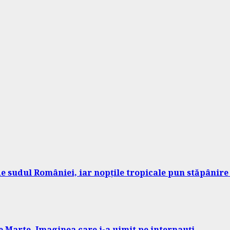
 sudul României, iar nopțile tropicale pun stăpânire 
 Marte. Imaginea care i-a uimit pe internauți