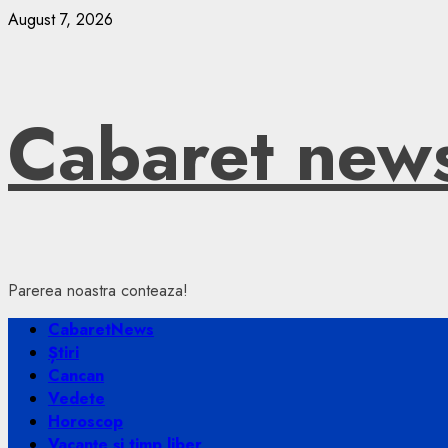
Skip
August 7, 2026
to
content
Cabaret new
Parerea noastra conteaza!
Primary
CabaretNews
Menu
Știri
Cancan
Vedete
Horoscop
Vacanțe și timp liber