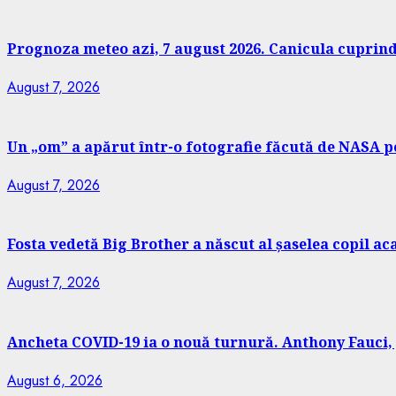
Prognoza meteo azi, 7 august 2026. Canicula cuprinde
August 7, 2026
Un „om” a apărut într-o fotografie făcută de NASA pe
August 7, 2026
Fosta vedetă Big Brother a născut al șaselea copil a
August 7, 2026
Ancheta COVID-19 ia o nouă turnură. Anthony Fauci, 
August 6, 2026