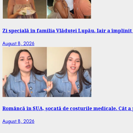
Zi specială în familia Vlăduței Lupău. Iair a împlinit 
August 8, 2026
Româncă în SUA, șocată de costurile medicale. Cât a p
August 8, 2026