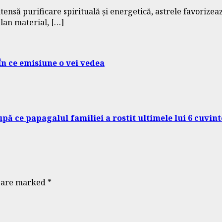
ntensă purificare spirituală și energetică, astrele favorize
plan material, […]
În ce emisiune o vei vedea
după ce papagalul familiei a rostit ultimele lui 6 cuvin
s are marked
*