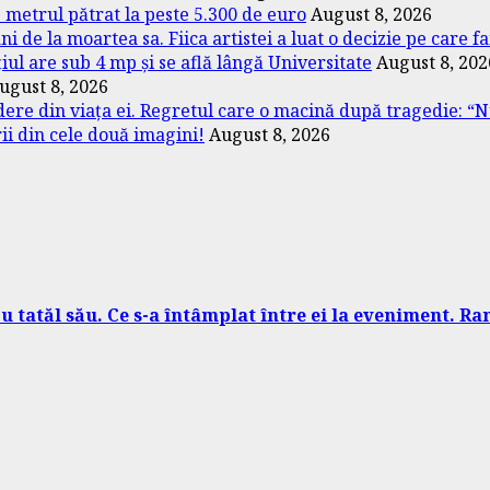
metrul pătrat la peste 5.300 de euro
August 8, 2026
 de la moartea sa. Fiica artistei a luat o decizie pe care f
ul are sub 4 mp și se află lângă Universitate
August 8, 202
ugust 8, 2026
ere din viața ei. Regretul care o macină după tragedie: “
rii din cele două imagini!
August 8, 2026
 cu tatăl său. Ce s-a întâmplat între ei la eveniment. 