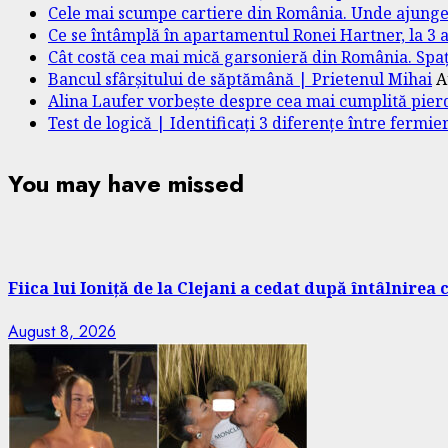
Cele mai scumpe cartiere din România. Unde ajunge 
Ce se întâmplă în apartamentul Ronei Hartner, la 3 ani
Cât costă cea mai mică garsonieră din România. Spați
Bancul sfârșitului de săptămână | Prietenul Mihai
A
Alina Laufer vorbește despre cea mai cumplită pierd
Test de logică | Identificați 3 diferențe între fermie
You may have missed
Fiica lui Ioniță de la Clejani a cedat după întâlnirea
August 8, 2026