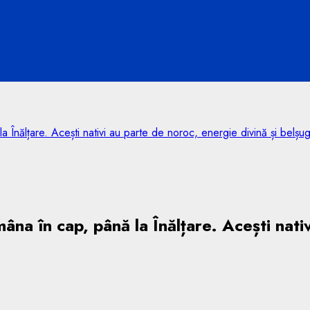
Înălțare. Acești nativi au parte de noroc, energie divină și belșu
na în cap, până la Înălțare. Acești nativ