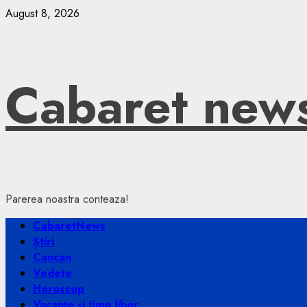
Skip
August 8, 2026
to
content
Cabaret new
Parerea noastra conteaza!
Primary
CabaretNews
Menu
Știri
Cancan
Vedete
Horoscop
Vacanțe și timp liber