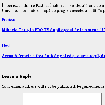
În perioada dintre Paște și Înălțare, considerată una de i
Universul deschide o etapă de progres accelerat, atât în 
Continue
Previous
Previous
post:
Reading
Mihaela Tatu, la PRO TV după eșecul de la Antena 1! 
Next
Next
post:
Această femeie a fost dată de gol că și-a ucis soțul, 
Leave a Reply
Your email address will not be published.
Required field