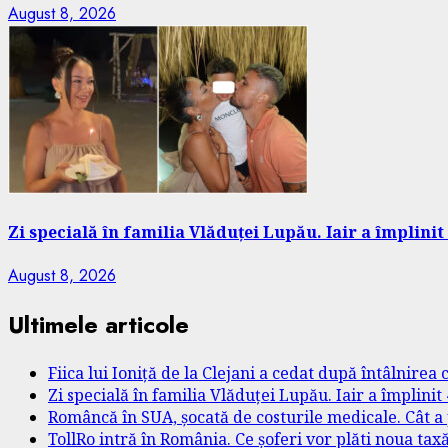
August 8, 2026
Zi specială în familia Vlăduței Lupău. Iair a împlinit 
August 8, 2026
Ultimele articole
Fiica lui Ioniță de la Clejani a cedat după întâlnirea
Zi specială în familia Vlăduței Lupău. Iair a împlinit 
Româncă în SUA, șocată de costurile medicale. Cât a p
TollRo intră în România. Ce șoferi vor plăti noua ta