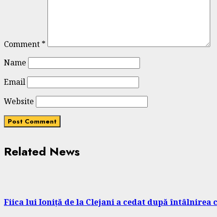
Comment
*
Name
Email
Website
Related News
Fiica lui Ioniță de la Clejani a cedat după întâlnirea