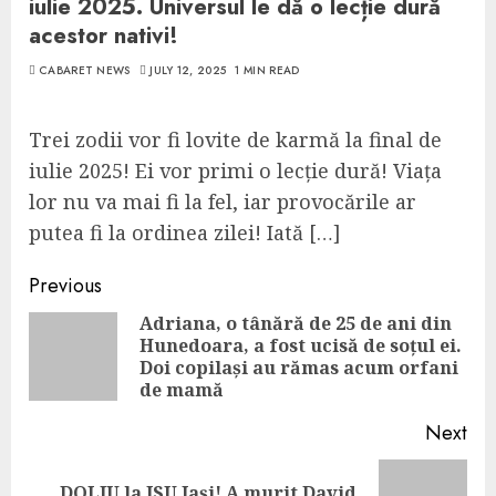
iulie 2025. Universul le dă o lecție dură
acestor nativi!
CABARET NEWS
JULY 12, 2025
1 MIN READ
Trei zodii vor fi lovite de karmă la final de
iulie 2025! Ei vor primi o lecție dură! Viața
lor nu va mai fi la fel, iar provocările ar
putea fi la ordinea zilei! Iată […]
Continue
Previous
Reading
Adriana, o tânără de 25 de ani din
Hunedoara, a fost ucisă de soțul ei.
Pre
Doi copilași au rămas acum orfani
pos
de mamă
Next
DOLIU la ISU Iași! A murit David