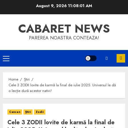
Skip
August 9, 2026
11:08:01 AM
to
content
CABARET NEWS
PAREREA NOASTRA CONTEAZA!
Primary
Menu
Home
Știri
Cele 3 ZODII lovite de karmă la final de iulie 2025. Universul le dă
o lecție dură acestor nativi!
Cancan
Știri
Zodii
Cele 3 ZODII lovite de karmă la final de