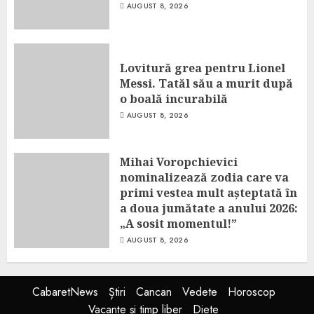
AUGUST 8, 2026
Lovitură grea pentru Lionel
Messi. Tatăl său a murit după
o boală incurabilă
AUGUST 8, 2026
Mihai Voropchievici
nominalizează zodia care va
primi vestea mult așteptată în
a doua jumătate a anului 2026:
„A sosit momentul!”
AUGUST 8, 2026
CabaretNews
Știri
Cancan
Vedete
Horoscop
Vacanțe și timp liber
Diete