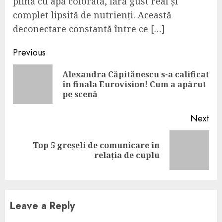
plină cu apă colorată, fără gust real și
complet lipsită de nutrienți. Această
deconectare constantă între ce […]
Continue
Previous
Reading
Alexandra Căpitănescu s-a calificat
Pre
în finala Eurovision! Cum a apărut
pos
pe scenă
Next
Top 5 greșeli de comunicare în
Next
relația de cuplu
post:
Leave a Reply