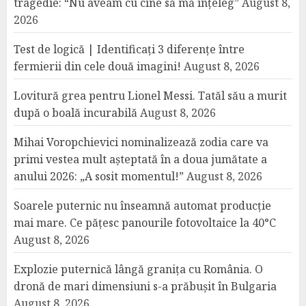
tragedie: “Nu aveam cu cine să mă înțeleg”
August 8,
2026
Test de logică | Identificați 3 diferențe între
fermierii din cele două imagini!
August 8, 2026
Lovitură grea pentru Lionel Messi. Tatăl său a murit
după o boală incurabilă
August 8, 2026
Mihai Voropchievici nominalizează zodia care va
primi vestea mult așteptată în a doua jumătate a
anului 2026: „A sosit momentul!”
August 8, 2026
Soarele puternic nu înseamnă automat producție
mai mare. Ce pățesc panourile fotovoltaice la 40°C
August 8, 2026
Explozie puternică lângă granița cu România. O
dronă de mari dimensiuni s-a prăbușit în Bulgaria
August 8, 2026