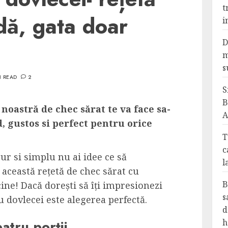
t
idă, gata doar
i
D
m
s
N READ
2
S
B
noastră de chec sărat te va face sa-
A
id, gustos si perfect pentru orice
T
c
pur si simplu nu ai idee ce să
l
, această rețetă de chec sărat cu
B
cine! Dacă dorești să îți impresionezi
s
u dovlecei este alegerea perfectă.
d
h
atru porţii