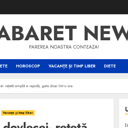
ABARET NE
PAREREA NOASTRA CONTEAZA!
ETE
HOROSCOP
VACANȚE ȘI TIMP LIBER
DIETE
i- rețetă simplă si rapidă, gata doar într-o ora
Vacanțe și timp liber
 dovlecei- rețetă
I