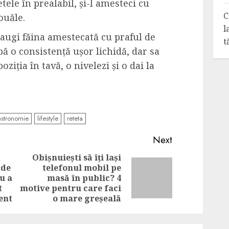
etele în prealabil, și-l amesteci cu
C
ouăle.
l
augi făina amestecată cu praful de
t
bă o consistență ușor lichidă, dar sa
iția în tavă, o nivelezi și o dai la
stronomie
lifestyle
reteta
Next
Obișnuiești să îți lași
 de
telefonul mobil pe
Previous
Next
u a
masă în public? 4
post:
post:
t
motive pentru care faci
ent
o mare greșeală