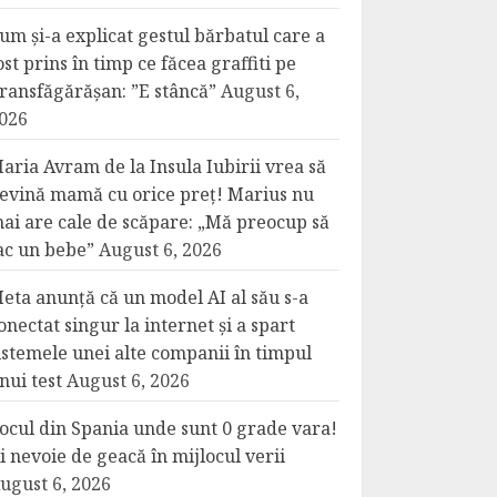
um și-a explicat gestul bărbatul care a
ost prins în timp ce făcea graffiti pe
ransfăgărășan: ”E stâncă”
August 6,
026
aria Avram de la Insula Iubirii vrea să
evină mamă cu orice preț! Marius nu
ai are cale de scăpare: „Mă preocup să
ac un bebe”
August 6, 2026
eta anunță că un model AI al său s-a
onectat singur la internet și a spart
istemele unei alte companii în timpul
nui test
August 6, 2026
ocul din Spania unde sunt 0 grade vara!
i nevoie de geacă în mijlocul verii
ugust 6, 2026