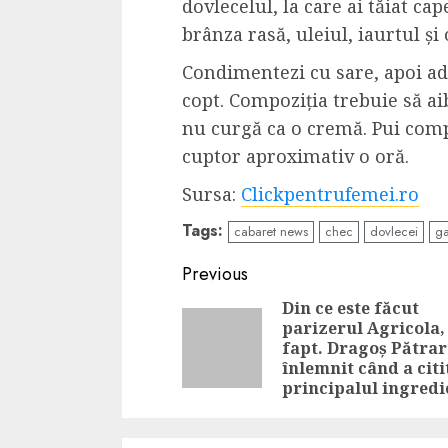
dovlecelul, la care ai tăiat cap
brânza rasă, uleiul, iaurtul și 
Condimentezi cu sare, apoi ad
copt. Compoziția trebuie să ai
nu curgă ca o cremă. Pui compoz
cuptor aproximativ o oră.
Sursa:
Clickpentrufemei.ro
Tags:
cabaret news
chec
dovlecei
ga
Continue
Previous
Reading
Din ce este făcut
parizerul Agricola,
fapt. Dragoș Pătrar
înlemnit când a citi
principalul ingredi