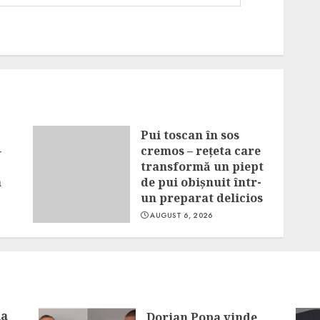
Pui toscan în sos
–
cremos – rețeta care
transformă un piept
a
de pui obișnuit într-
un preparat delicios
AUGUST 6, 2026
la
Dorian Popa vinde