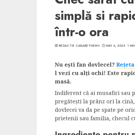
simplă si rap
într-o ora
REDACTIE CABARETNEWS
MAY 6, 2025
1 MI
Nu ești fan dovlecel?
Rețeta
l vezi cu alți ochi! Este rap
masă.
Indiferent că ai musafiri sau 
pregătești la prânz ori la cină
dovlecei va da pe spate pe ori
prietenii sau familia, checul c
Ingrediente pentru p