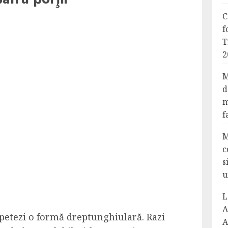
C
f
T
2
M
d
m
f
M
c
s
u
L
A
tapetezi o formă dreptunghiulară. Razi
A