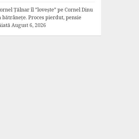
ornel Țălnar îl ”lovește” pe Cornel Dinu
a bătrânețe. Proces pierdut, pensie
ăiată
August 6, 2026