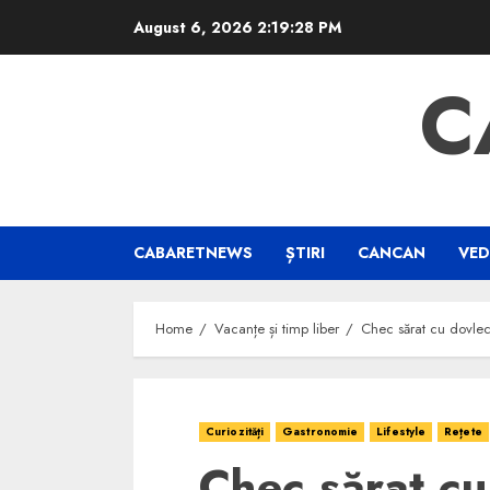
Skip
August 6, 2026
2:19:29 PM
to
content
C
CABARETNEWS
ȘTIRI
CANCAN
VED
Home
Vacanțe și timp liber
Chec sărat cu dovlece
Curiozități
Gastronomie
Lifestyle
Rețete
Chec sărat cu