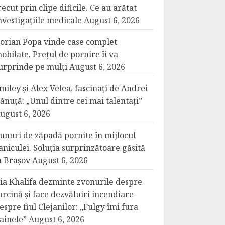
recut prin clipe dificile. Ce au arătat
nvestigațiile medicale
August 6, 2026
orian Popa vinde case complet
obilate. Prețul de pornire îi va
urprinde pe mulți
August 6, 2026
miley și Alex Velea, fascinați de Andrei
ănuță: „Unul dintre cei mai talentați”
ugust 6, 2026
unuri de zăpadă pornite în mijlocul
aniculei. Soluția surprinzătoare găsită
a Brașov
August 6, 2026
ia Khalifa dezminte zvonurile despre
arcină și face dezvăluiri incendiare
espre fiul Clejanilor: „Fulgy îmi fura
ainele”
August 6, 2026