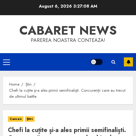
Skip
August 6, 2026
3:27:08 AM
to
content
CABARET NEWS
PAREREA NOASTRA CONTEAZA!
Primary
Menu
Home
Știri
Chefi la cuțite și-a ales primii semifinaliști. Concurenții care au trecut
de ultimul battle
Cancan
Știri
Chefi la cuțite și-a ales primii semifinaliști.