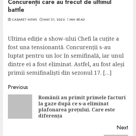
Concurenții care au trecut de ultimul
battle
CABARET NEWS
MAY 21, 2026
1 MIN READ
Ultima ediție a show-ului Chefi la cuțite a
fost una tensionantă. Concurenții s-au
luptat pentru un loc în semifinală, iar unul
dintre ei a fost eliminat. Astfel, au fost aleși
primii semifinaliști din sezonul 17. […]
Continue
Previous
Reading
Românii au primit primele facturi
la gaze după ce s-a eliminat
Pre
plafonarea prețului. Care este
pos
diferența
Next