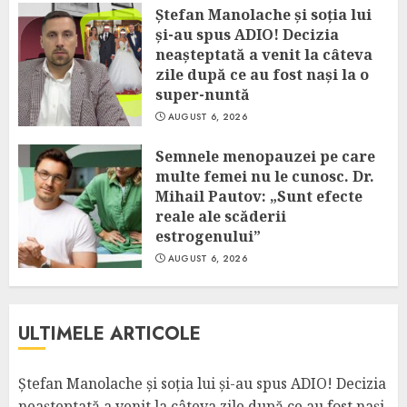
Ștefan Manolache și soția lui
și-au spus ADIO! Decizia
neașteptată a venit la câteva
zile după ce au fost nași la o
super-nuntă
AUGUST 6, 2026
Semnele menopauzei pe care
multe femei nu le cunosc. Dr.
Mihail Pautov: „Sunt efecte
reale ale scăderii
estrogenului”
AUGUST 6, 2026
ULTIMELE ARTICOLE
Ștefan Manolache și soția lui și-au spus ADIO! Decizia
neașteptată a venit la câteva zile după ce au fost nași