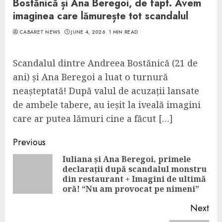
Bostănică și Ana Beregoi, de fapt. Avem
imaginea care lămurește tot scandalul
CABARET NEWS
JUNE 4, 2026
1 MIN READ
Scandalul dintre Andreea Bostănică (21 de
ani) și Ana Beregoi a luat o turnură
neașteptată! După valul de acuzații lansate
de ambele tabere, au ieșit la iveală imagini
care ar putea lămuri cine a făcut […]
Continue
Previous
Reading
Iuliana și Ana Beregoi, primele
declarații după scandalul monstru
Pre
din restaurant + Imagini de ultimă
pos
oră! “Nu am provocat pe nimeni”
Next