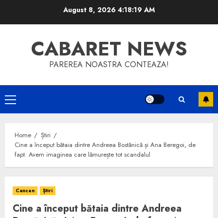
Skip
August 8, 2026
4:18:19 AM
to
content
CABARET NEWS
PAREREA NOASTRA CONTEAZA!
Primary
Menu
Home
Știri
Cine a început bătaia dintre Andreea Bostănică și Ana Beregoi, de
fapt. Avem imaginea care lămurește tot scandalul
Cancan
Știri
Cine a început bătaia dintre Andreea