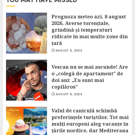
YOU MAY HAVE MISSED
Prognoza meteo azi, 8 august
2026. Averse torențiale,
grindină și temperaturi
ridicate în mai multe zone din
țară
AUGUST 8, 2026
Vescan nu se mai ascunde! Are
o „colegă de apartament” de
doi ani: „Eu sunt mai
copilăros”
AUGUST 8, 2026
Valul de caniculă schimbă
preferințele turiștilor. Tot mai
mulți europeni aleg vacanțe în
țările nordice, dar Mediterana