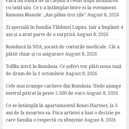
Fiica lui Ioniță de la Clejani a cedat după întâlnirea
cu tatăl său. Ce s-a întâmplat între ei la eveniment.
Ramona Manole: „Am plâns trei zile”
August 8, 2026
Zi specială în familia Vlăduței Lupău. Iair a împlinit 4
ani și a avut parte de o surpriză
August 8, 2026
Româncă în SUA, șocată de costurile medicale. Cât a
plătit chiar și cu asigurare
August 8, 2026
TollRo intră în România. Ce șoferi vor plăti noua taxă
de drum de la 1 octombrie
August 8, 2026
Cele mai scumpe cartiere din România. Unde ajunge
metrul pătrat la peste 5.300 de euro
August 8, 2026
Ce se întâmplă în apartamentul Ronei Hartner, la 3
ani de la moartea sa. Fiica artistei a luat o decizie pe
care familia o respectă cu sfințenie
August 8, 2026