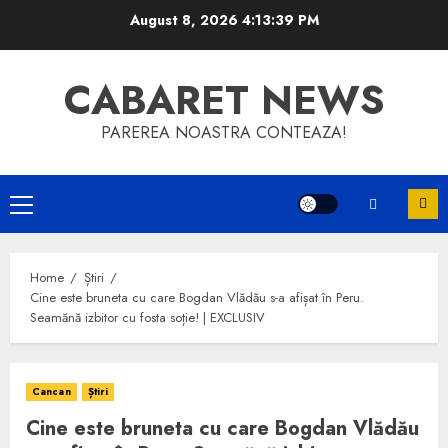
Skip
August 8, 2026
4:13:39 PM
to
content
CABARET NEWS
PAREREA NOASTRA CONTEAZA!
Primary
Menu
Home
Știri
Cine este bruneta cu care Bogdan Vlădău s-a afișat în Peru.
Seamănă izbitor cu fosta soție! | EXCLUSIV
Cancan
Știri
Cine este bruneta cu care Bogdan Vlădău