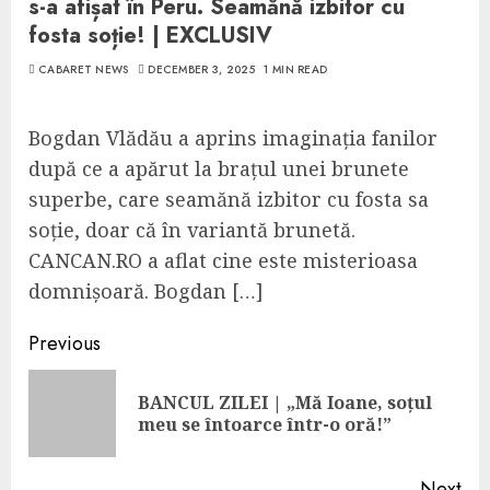
s-a afișat în Peru. Seamănă izbitor cu
fosta soție! | EXCLUSIV
CABARET NEWS
DECEMBER 3, 2025
1 MIN READ
Bogdan Vlădău a aprins imaginația fanilor
după ce a apărut la brațul unei brunete
superbe, care seamănă izbitor cu fosta sa
soție, doar că în variantă brunetă.
CANCAN.RO a aflat cine este misterioasa
domnișoară. Bogdan […]
Continue
Previous
Reading
BANCUL ZILEI | „Mă Ioane, soțul
Pre
meu se întoarce într-o oră!”
pos
Next