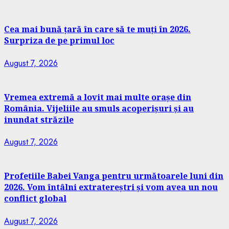
Cea mai bună țară în care să te muți în 2026.
Surpriza de pe primul loc
August 7, 2026
Vremea extremă a lovit mai multe orașe din
România. Vijeliile au smuls acoperișuri și au
inundat străzile
August 7, 2026
Profețiile Babei Vanga pentru următoarele luni din
2026. Vom întâlni extratereștri și vom avea un nou
conflict global
August 7, 2026