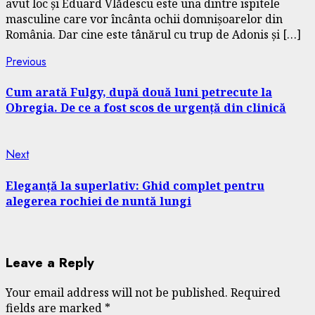
avut loc și Eduard Vlădescu este una dintre ispitele
masculine care vor încânta ochii domnișoarelor din
România. Dar cine este tânărul cu trup de Adonis și […]
Continue
Previous
Previous
post:
Reading
Cum arată Fulgy, după două luni petrecute la
Obregia. De ce a fost scos de urgență din clinică
Next
Next
post:
Eleganță la superlativ: Ghid complet pentru
alegerea rochiei de nuntă lungi
Leave a Reply
Your email address will not be published.
Required
fields are marked
*