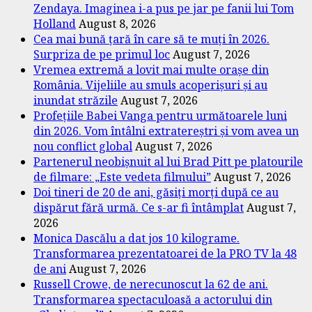
Zendaya. Imaginea i-a pus pe jar pe fanii lui Tom
Holland
August 8, 2026
Cea mai bună țară în care să te muți în 2026.
Surpriza de pe primul loc
August 7, 2026
Vremea extremă a lovit mai multe orașe din
România. Vijeliile au smuls acoperișuri și au
inundat străzile
August 7, 2026
Profețiile Babei Vanga pentru următoarele luni
din 2026. Vom întâlni extratereștri și vom avea un
nou conflict global
August 7, 2026
Partenerul neobișnuit al lui Brad Pitt pe platourile
de filmare: „Este vedeta filmului”
August 7, 2026
Doi tineri de 20 de ani, găsiți morți după ce au
dispărut fără urmă. Ce s-ar fi întâmplat
August 7,
2026
Monica Dascălu a dat jos 10 kilograme.
Transformarea prezentatoarei de la PRO TV la 48
de ani
August 7, 2026
Russell Crowe, de nerecunoscut la 62 de ani.
Transformarea spectaculoasă a actorului din