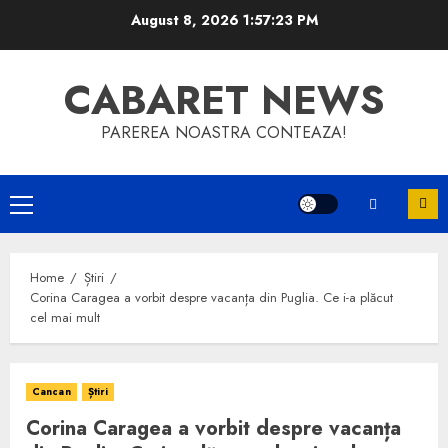
Skip
August 8, 2026
1:57:23 PM
to
content
CABARET NEWS
PAREREA NOASTRA CONTEAZA!
Primary
Menu
Home
Știri
Corina Caragea a vorbit despre vacanța din Puglia. Ce i-a plăcut
cel mai mult
Cancan
Știri
Corina Caragea a vorbit despre vacanța