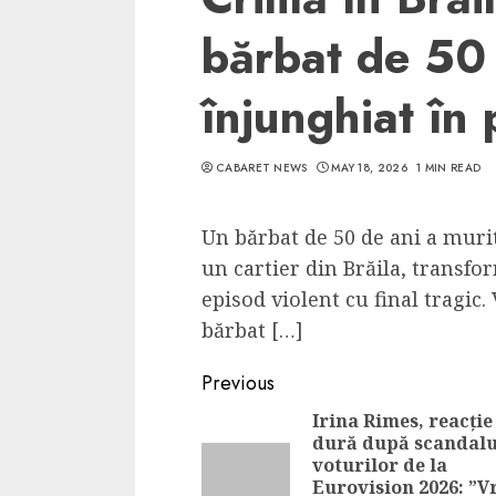
bărbat de 50 
înjunghiat în 
CABARET NEWS
MAY 18, 2026
1 MIN READ
Un bărbat de 50 de ani a murit
un cartier din Brăila, transf
episod violent cu final tragic.
bărbat […]
Continue
Previous
Reading
Irina Rimes, reacție
dură după scandalu
voturilor de la
Eurovision 2026: ”V