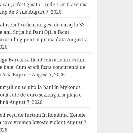
acău, a fost găsită! Unde s-ar fi ascuns
imp de 3 zile
August 7, 2026
abriela Prisăcariu, gest de curaj la 33
e ani. Soția lui Dani Oțil a făcut
arasailing pentru prima dată
August 7,
026
lga Barcari a făcut senzație în costum
e baie. Cum arată fosta concurentă de
a Asia Express
August 7, 2026
uriștii nu se uită la bani în Mykonos.
ouă sute de euro șezlongul și plaja e
lină
August 7, 2026
od roșu de furtuni în România. Zonele
n care vremea lovește violent
August 7,
026