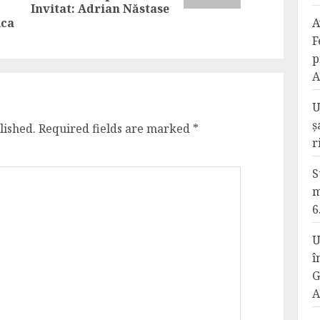
post:
Invitat: Adrian Năstase
ica
A
F
p
A
U
ș
lished.
Required fields are marked
*
r
S
m
6
U
î
G
A