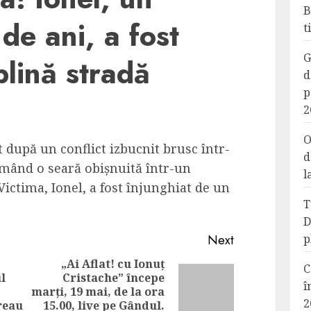
B
de ani, a fost
t
G
plină stradă
d
p
2
O
 după un conflict izbucnit brusc într-
d
ormând o seară obișnuită într-un
l
 Victima, Ionel, a fost înjunghiat de un
T
D
Next
p
„Ai Aflat! cu Ionuț
C
l
Cristache” începe
Next
î
marți, 19 mai, de la ora
Previous
2
post:
reau
15.00, live pe Gândul.