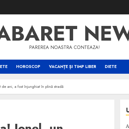
ABARET NE
PAREREA NOASTRA CONTEAZA!
ETE
HOROSCOP
VACANȚE ȘI TIMP LIBER
DIETE
 de ani, a fost înjunghiat în plină stradă
a! Ionel, un
A