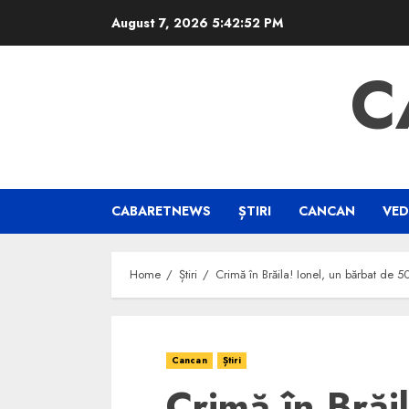
Skip
August 7, 2026
5:42:52 PM
to
content
C
CABARETNEWS
ȘTIRI
CANCAN
VED
Home
Știri
Crimă în Brăila! Ionel, un bărbat de 50
Cancan
Știri
Crimă în Brăil