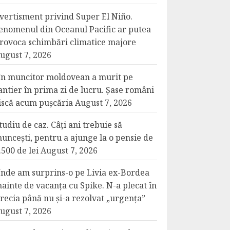
vertisment privind Super El Niño.
enomenul din Oceanul Pacific ar putea
rovoca schimbări climatice majore
ugust 7, 2026
n muncitor moldovean a murit pe
antier în prima zi de lucru. Șase români
iscă acum pușcăria
August 7, 2026
tudiu de caz. Câți ani trebuie să
uncești, pentru a ajunge la o pensie de
.500 de lei
August 7, 2026
nde am surprins-o pe Livia ex-Bordea
nainte de vacanța cu Spike. N-a plecat în
recia până nu și-a rezolvat „urgența”
ugust 7, 2026