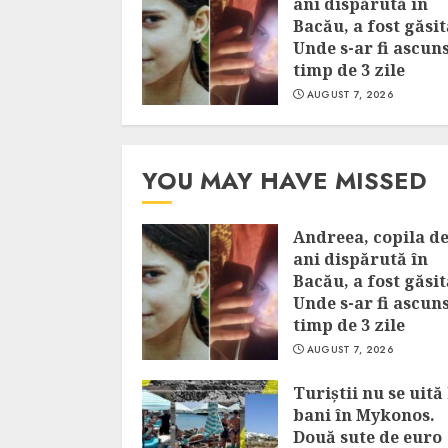
ani dispărută în
Bacău, a fost găsit
Unde s-ar fi ascun
timp de 3 zile
AUGUST 7, 2026
YOU MAY HAVE MISSED
Andreea, copila de
ani dispărută în
Bacău, a fost găsit
Unde s-ar fi ascun
timp de 3 zile
AUGUST 7, 2026
Turiștii nu se uită 
bani în Mykonos.
Două sute de euro