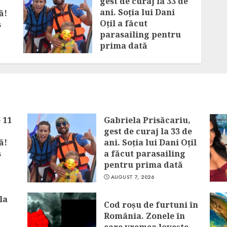
gest de curaj la 33 de
ani. Soția lui Dani
ă!
Oțil a făcut
s
parasailing pentru
prima dată
AUGUST 7, 2026
 11
Gabriela Prisăcariu,
gest de curaj la 33 de
ă!
ani. Soția lui Dani Oțil
s
a făcut parasailing
pentru prima dată
AUGUST 7, 2026
la
Cod roșu de furtuni în
România. Zonele în