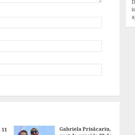
D
i
a
Gabriela Prisăcariu,
 11