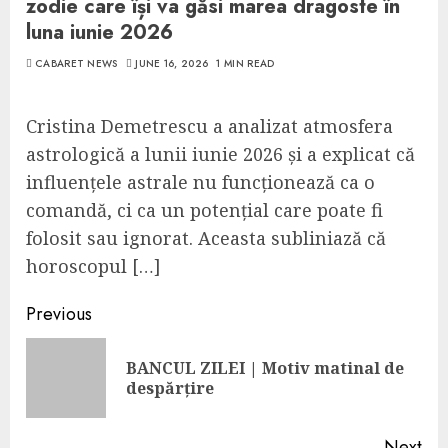
zodie care își va găsi marea dragoste în
luna iunie 2026
CABARET NEWS
JUNE 16, 2026
1 MIN READ
Cristina Demetrescu a analizat atmosfera
astrologică a lunii iunie 2026 și a explicat că
influențele astrale nu funcționează ca o
comandă, ci ca un potențial care poate fi
folosit sau ignorat. Aceasta subliniază că
horoscopul […]
Continue
Previous
Reading
BANCUL ZILEI | Motiv matinal de
Pre
despărțire
pos
Next