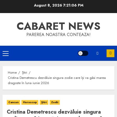
Skip
August 8, 2026
7:21:07 PM
to
content
CABARET NEWS
PAREREA NOASTRA CONTEAZA!
Primary
Menu
Home
Știri
Cristina Demetrescu dezvăluie singura zodie care își va găsi marea
dragoste în luna iunie 2026
Cancan
Horoscop
Știri
Zodii
Cristina Demetrescu dezvăluie singura