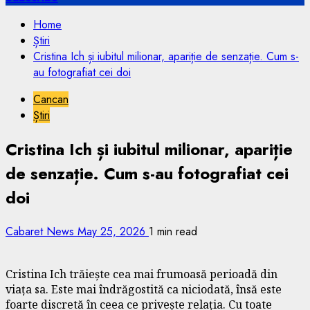
Home
Știri
Cristina Ich și iubitul milionar, apariție de senzație. Cum s-
au fotografiat cei doi
Cancan
Știri
Cristina Ich și iubitul milionar, apariție
de senzație. Cum s-au fotografiat cei
doi
Cabaret News
May 25, 2026
1 min read
Cristina Ich trăiește cea mai frumoasă perioadă din
viața sa. Este mai îndrăgostită ca niciodată, însă este
foarte discretă în ceea ce privește relația. Cu toate