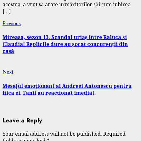
acestea, a vrut să arate urmăritorilor săi cum iubirea
[…]
Continue
Previous
Previous
post:
Reading
Mireasa, sezon 13. Scandal uriaș între Raluca și
Claudia! Replicile dure au șocat concurenții din
casă
Next
Next
post:
Mesajul emoționant al Andreei Antonescu pentru
fiica ei. Fanii au reacționat imediat
Leave a Reply
Your email address will not be published.
Required
fields are marked
*