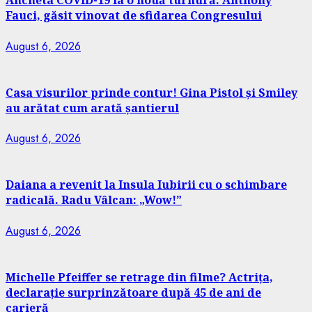
Ancheta COVID-19 ia o nouă turnură. Anthony
Fauci, găsit vinovat de sfidarea Congresului
August 6, 2026
Casa visurilor prinde contur! Gina Pistol și Smiley
au arătat cum arată șantierul
August 6, 2026
Daiana a revenit la Insula Iubirii cu o schimbare
radicală. Radu Vâlcan: „Wow!”
August 6, 2026
Michelle Pfeiffer se retrage din filme? Actrița,
declarație surprinzătoare după 45 de ani de
carieră