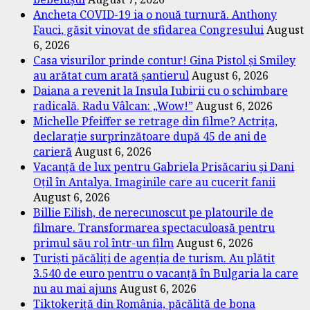
Ancheta COVID-19 ia o nouă turnură. Anthony
Fauci, găsit vinovat de sfidarea Congresului
August
6, 2026
Casa visurilor prinde contur! Gina Pistol și Smiley
au arătat cum arată șantierul
August 6, 2026
Daiana a revenit la Insula Iubirii cu o schimbare
radicală. Radu Vâlcan: „Wow!”
August 6, 2026
Michelle Pfeiffer se retrage din filme? Actrița,
declarație surprinzătoare după 45 de ani de
carieră
August 6, 2026
Vacanță de lux pentru Gabriela Prisăcariu și Dani
Oțil în Antalya. Imaginile care au cucerit fanii
August 6, 2026
Billie Eilish, de nerecunoscut pe platourile de
filmare. Transformarea spectaculoasă pentru
primul său rol într-un film
August 6, 2026
Turiști păcăliți de agenția de turism. Au plătit
3.540 de euro pentru o vacanță în Bulgaria la care
nu au mai ajuns
August 6, 2026
Tiktokeriță din România, păcălită de bona