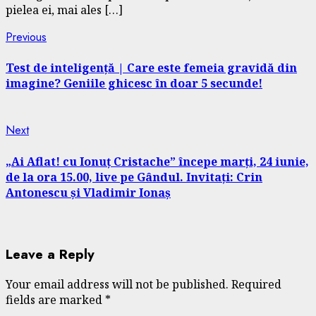
pielea ei, mai ales […]
Continue
Previous
Previous
post:
Reading
Test de inteligență | Care este femeia gravidă din
imagine? Geniile ghicesc în doar 5 secunde!
Next
Next
post:
„Ai Aflat! cu Ionuț Cristache” începe marți, 24 iunie,
de la ora 15.00, live pe Gândul. Invitați: Crin
Antonescu și Vladimir Ionaș
Leave a Reply
Your email address will not be published.
Required
fields are marked
*