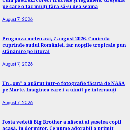
Cum păstrezi corect fructele și legumele. Greșeala
pe care o fac mulți fără să-și dea seama
August 7, 2026
Prognoza meteo azi, 7 august 2026. Canicula
cuprinde sudul României, iar nopțile tropicale pun
stăpânire pe litoral
August 7, 2026
Un „om” a apărut într-o fotografie făcută de NASA
pe Marte. Imaginea care i-a uimit pe internauți
August 7, 2026
Fosta vedetă Big Brother a născut al șaselea copil
acasă, în dormitor. Ce nume adorabil a primit