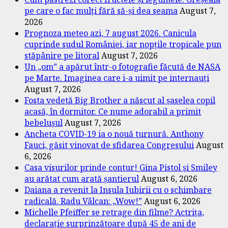
pe care o fac mulți fără să-și dea seama
August 7,
2026
Prognoza meteo azi, 7 august 2026. Canicula
cuprinde sudul României, iar nopțile tropicale pun
stăpânire pe litoral
August 7, 2026
Un „om” a apărut într-o fotografie făcută de NASA
pe Marte. Imaginea care i-a uimit pe internauți
August 7, 2026
Fosta vedetă Big Brother a născut al șaselea copil
acasă, în dormitor. Ce nume adorabil a primit
bebelușul
August 7, 2026
Ancheta COVID-19 ia o nouă turnură. Anthony
Fauci, găsit vinovat de sfidarea Congresului
August
6, 2026
Casa visurilor prinde contur! Gina Pistol și Smiley
au arătat cum arată șantierul
August 6, 2026
Daiana a revenit la Insula Iubirii cu o schimbare
radicală. Radu Vâlcan: „Wow!”
August 6, 2026
Michelle Pfeiffer se retrage din filme? Actrița,
declarație surprinzătoare după 45 de ani de