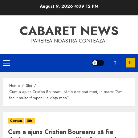
Skip
August 9, 2026
4:09:12 PM
to
content
CABARET NEWS
PAREREA NOASTRA CONTEAZA!
Primary
Menu
Home
Știri
Cum a ajuns Cristian Boureanu să fie declarat mort, la mare: ”Am
făcut multe tâmpenii la viața mea”
Cancan
Știri
Cum a ajuns Cristian Boureanu să fie