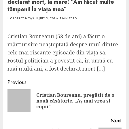
declarat mort, la mare: ”Am făcut multe
tâmpenii la viața mea”
CABARET NEWS
JULY 3, 2026
1 MIN READ
Cristian Boureanu (53 de ani) a făcut o
mărturisire neașteptată despre unul dintre
cele mai riscante episoade din viața sa.
Fostul politician a povestit că, în urmă cu
mai mulți ani, a fost declarat mort […]
Continue
Previous
Reading
Cristian Boureanu, pregătit de o
Pre
nouă căsătorie. „Aș mai vrea și
pos
copii”
Next