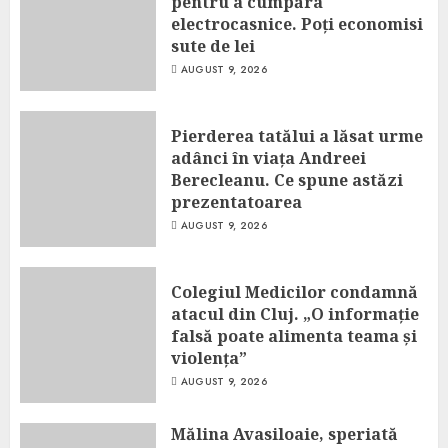
pentru a cumpăra
electrocasnice. Poți economisi
sute de lei
AUGUST 9, 2026
Pierderea tatălui a lăsat urme
adânci în viața Andreei
Berecleanu. Ce spune astăzi
prezentatoarea
AUGUST 9, 2026
Colegiul Medicilor condamnă
atacul din Cluj. „O informație
falsă poate alimenta teama și
violența”
AUGUST 9, 2026
Mălina Avasiloaie, speriată