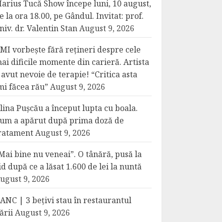
arius Tucă Show începe luni, 10 august,
e la ora 18.00, pe Gândul. Invitat: prof.
niv. dr. Valentin Stan
August 9, 2026
MI vorbește fără rețineri despre cele
ai dificile momente din carieră. Artista
 avut nevoie de terapie! “Critica asta
mi făcea rău”
August 9, 2026
lina Pușcău a început lupta cu boala.
um a apărut după prima doză de
ratament
August 9, 2026
Mai bine nu veneai”. O tânără, pusă la
id după ce a lăsat 1.600 de lei la nuntă
ugust 9, 2026
ANC | 3 bețivi stau în restaurantul
ării
August 9, 2026