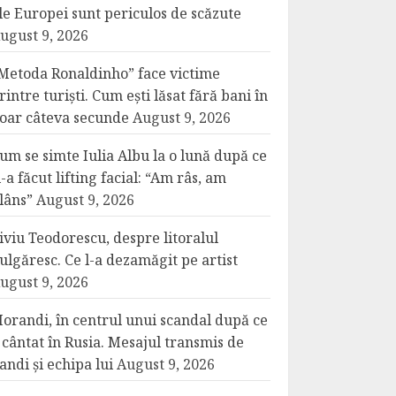
le Europei sunt periculos de scăzute
ugust 9, 2026
Metoda Ronaldinho” face victime
rintre turiști. Cum ești lăsat fără bani în
oar câteva secunde
August 9, 2026
um se simte Iulia Albu la o lună după ce
i-a făcut lifting facial: “Am râs, am
lâns”
August 9, 2026
iviu Teodorescu, despre litoralul
ulgăresc. Ce l-a dezamăgit pe artist
ugust 9, 2026
orandi, în centrul unui scandal după ce
 cântat în Rusia. Mesajul transmis de
andi și echipa lui
August 9, 2026