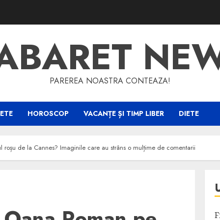
ABARET NE
PAREREA NOASTRA CONTEAZA!
ETE
HOROSCOP
VACANȚE ȘI TIMP LIBER
DIETE
roșu de la Cannes? Imaginile care au strâns o mulțime de comentarii
t Oana Roman pe
F