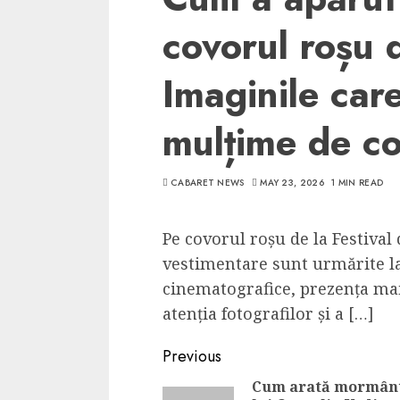
covorul roșu 
Imaginile car
mulțime de co
CABARET NEWS
MAY 23, 2026
1 MIN READ
Pe covorul roșu de la Festival
vestimentare sunt urmărite la 
cinematografice, prezența ma
atenția fotografilor și a […]
Continue
Previous
Reading
Cum arată mormân