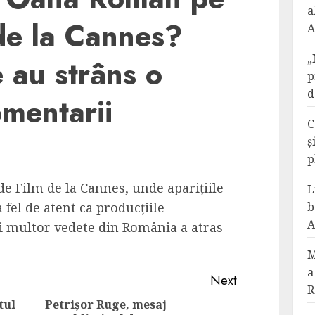
a
de la Cannes?
A
„
e au strâns o
p
d
mentarii
C
ș
p
 de Film de la Cannes, unde aparițiile
L
fel de atent ca producțiile
b
A
i multor vedete din România a atras
M
a
Next
R
tul
Petrișor Ruge, mesaj