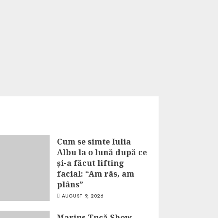
Cum se simte Iulia
Albu la o lună după ce
și-a făcut lifting
facial: “Am râs, am
plâns”
AUGUST 9, 2026
Marius Tucă Show