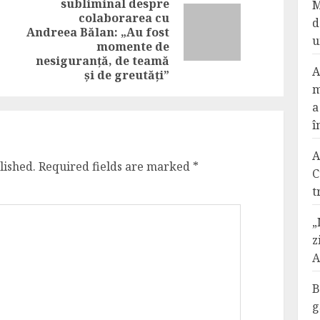
subliminal despre
M
Previous
colaborarea cu
d
Next
post:
Andreea Bălan: „Au fost
u
post:
momente de
nesiguranță, de teamă
A
și de greutăți”
m
a
î
A
lished.
Required fields are marked
*
C
t
„
z
A
B
g