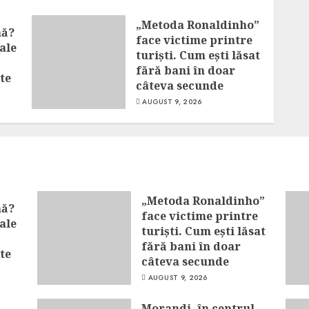
„Metoda Ronaldinho”
nă?
face victime printre
ale
turiști. Cum ești lăsat
fără bani în doar
te
câteva secunde
AUGUST 9, 2026
„Metoda Ronaldinho”
nă?
face victime printre
ale
turiști. Cum ești lăsat
fără bani în doar
te
câteva secunde
AUGUST 9, 2026
Morandi, în centrul