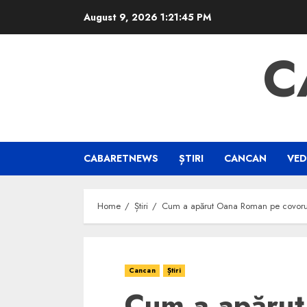
Skip
August 9, 2026
1:21:46 PM
to
content
C
CABARETNEWS
ȘTIRI
CANCAN
VED
Home
Știri
Cum a apărut Oana Roman pe covorul 
Cancan
Știri
Cum a apăru