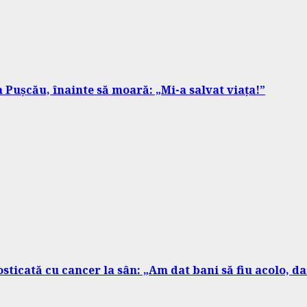
 Pușcău, înainte să moară: „Mi-a salvat viața!”
osticată cu cancer la sân: „Am dat bani să fiu acolo, d