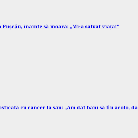
 Pușcău, înainte să moară: „Mi-a salvat viața!”
osticată cu cancer la sân: „Am dat bani să fiu acolo, d