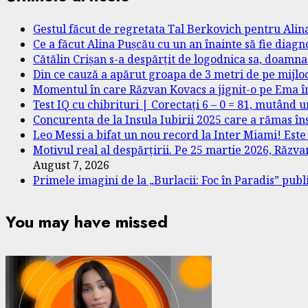
Gestul făcut de regretata Tal Berkovich pentru Alina
Ce a făcut Alina Pușcău cu un an înainte să fie diagn
Cătălin Crișan s-a despărțit de logodnica sa, doamna 
Din ce cauză a apărut groapa de 3 metri de pe mijlo
Momentul în care Răzvan Kovacs a jignit-o pe Ema în fa
Test IQ cu chibrituri | Corectați 6 – 0 = 81, mutând 
Concurenta de la Insula Iubirii 2025 care a rămas îns
Leo Messi a bifat un nou record la Inter Miami! Est
Motivul real al despărțirii. Pe 25 martie 2026, Răzvan 
August 7, 2026
Primele imagini de la „Burlacii: Foc în Paradis” pub
You may have missed