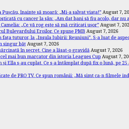
 Pușcău, înainte să moară: „Mi-a salvat viața!”
August 7, 2
osticată cu cancer la sân: „Am dat bani să fiu acolo, dar nu 
Camelia: „Ce vă rog este să mă criticați ușor”
August 7, 20
cul Bulevardului Eroilor. Ce spune PMB
August 7, 2026
ța tuturor, la „Insula Iubirii: Reuniuni”. S-a luat de aspectu
un singur băț
August 7, 2026
ărcinată în secret. Cine a lăsat-o gravidă
August 7, 2026
e cel mai bun marcator din istoria Leagues Cup
August 7, 2
și Ella s-au cuplat. Ce s-a întâmplat după fix o lună, pe 25 a
licate de PRO TV. Ce spun românii: „Mă simt ca-n filmele in