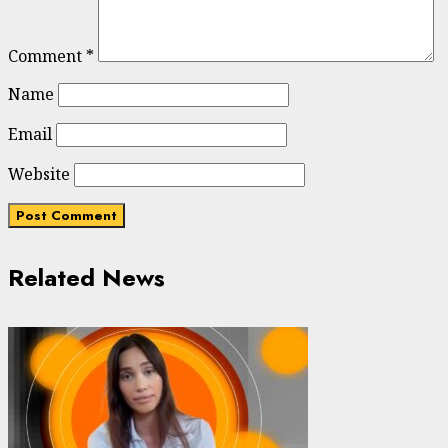
Comment
*
Name
Email
Website
Related News