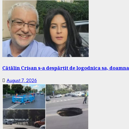
Cătălin Crișan s-a despărțit de logodnica sa, doamna 
August 7, 2026