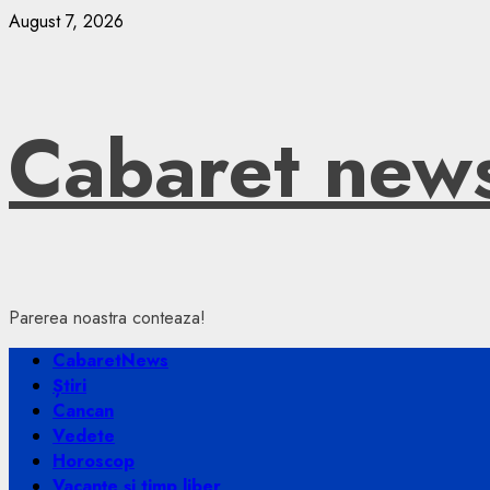
Skip
August 7, 2026
to
content
Cabaret new
Parerea noastra conteaza!
Primary
CabaretNews
Menu
Știri
Cancan
Vedete
Horoscop
Vacanțe și timp liber