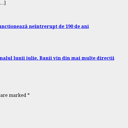
[…]
uncționează neîntrerupt de 190 de ani
alul lunii iulie. Banii vin din mai multe direcții
s are marked
*