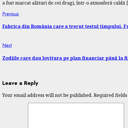
a fost marcat alături de cei dragi, într-o atmosferă caldă 
Continue
Previous
Previous
post:
Reading
Fabrica din România care a trecut testul timpului. F
Next
Next
post:
Zodiile care dau lovitura pe plan financiar până la fin
Leave a Reply
Your email address will not be published.
Required field