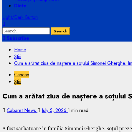
Diete
Light/Dark Button
Search
for:
Subscribe
Home
Știri
Cum a arătat ziua de naștere a soțului Simonei Gherghe. Im
Cancan
Știri
Cum a arătat ziua de naștere a soțului
Cabaret News
July 5, 2026
1 min read
A fost sărbătoare în familia Simonei Gherghe. Soțul preze