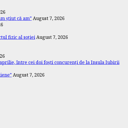
026
am știut că am”
August 7, 2026
26
l fizic al soției
August 7, 2026
026
prilie, între cei doi foști concurenți de la Insula Iubirii
diene”
August 7, 2026