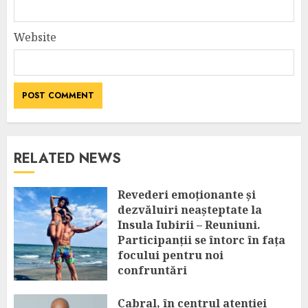
Website
RELATED NEWS
Revederi emoționante și
dezvăluiri neașteptate la
Insula Iubirii – Reuniuni.
Participanții se întorc în fața
focului pentru noi
confruntări
AUGUST 6, 2026
Cabral, în centrul atenției