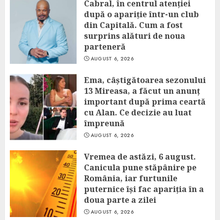
Cabral, în centrul atenției
după o apariție într-un club
din Capitală. Cum a fost
surprins alături de noua
parteneră
AUGUST 6, 2026
Ema, câștigătoarea sezonului
13 Mireasa, a făcut un anunț
important după prima ceartă
cu Alan. Ce decizie au luat
împreună
AUGUST 6, 2026
Vremea de astăzi, 6 august.
Canicula pune stăpânire pe
România, iar furtunile
puternice își fac apariția în a
doua parte a zilei
AUGUST 6, 2026