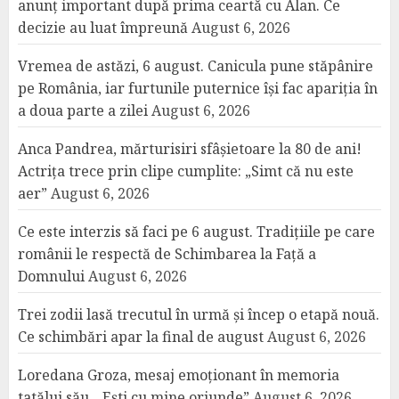
anunț important după prima ceartă cu Alan. Ce
decizie au luat împreună
August 6, 2026
Vremea de astăzi, 6 august. Canicula pune stăpânire
pe România, iar furtunile puternice își fac apariția în
a doua parte a zilei
August 6, 2026
Anca Pandrea, mărturisiri sfâșietoare la 80 de ani!
Actrița trece prin clipe cumplite: „Simt că nu este
aer”
August 6, 2026
Ce este interzis să faci pe 6 august. Tradițiile pe care
românii le respectă de Schimbarea la Față a
Domnului
August 6, 2026
Trei zodii lasă trecutul în urmă și încep o etapă nouă.
Ce schimbări apar la final de august
August 6, 2026
Loredana Groza, mesaj emoționant în memoria
tatălui său. „Ești cu mine oriunde”
August 6, 2026