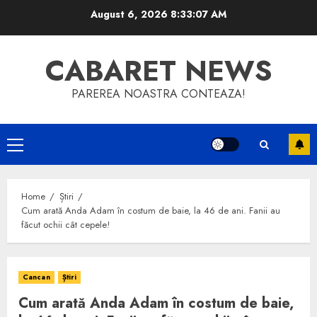
Skip
August 6, 2026
8:33:08 AM
to
content
CABARET NEWS
PAREREA NOASTRA CONTEAZA!
Primary
Menu
Home
Știri
Cum arată Anda Adam în costum de baie, la 46 de ani. Fanii au
făcut ochii cât cepele!
Cancan
Știri
Cum arată Anda Adam în costum de baie,