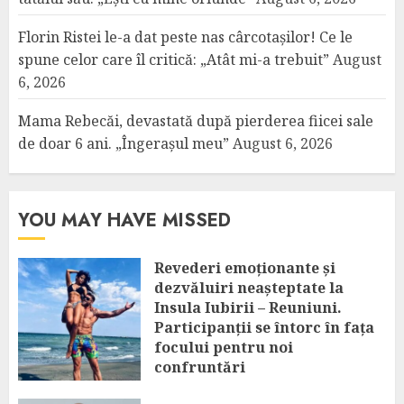
Florin Ristei le-a dat peste nas cârcotașilor! Ce le
spune celor care îl critică: „Atât mi-a trebuit”
August
6, 2026
Mama Rebecăi, devastată după pierderea fiicei sale
de doar 6 ani. „Îngerașul meu”
August 6, 2026
YOU MAY HAVE MISSED
Revederi emoționante și
dezvăluiri neașteptate la
Insula Iubirii – Reuniuni.
Participanții se întorc în fața
focului pentru noi
confruntări
AUGUST 6, 2026