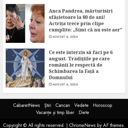
Anca Pandrea, mărturisiri
sfâșietoare la 80 de ani!
Actrița trece prin clipe
cumplite: „Simt că nu este aer”
AUGUST 6, 2026
Ce este interzis să faci pe 6
august. Tradițiile pe care
românii le respectă de
Schimbarea la Față a
Domnului
AUGUST 6, 2026
CabaretNews
Știri
Cancan
Vedete
Horoscop
Vacanțe și timp liber
Diete
Copyright © All rights reserved.
|
ChromeNews
by AF themes.