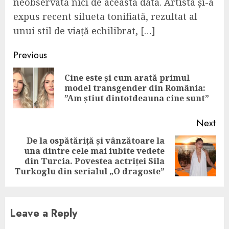
neobservată nici de această dată. Artista și-a
expus recent silueta tonifiată, rezultat al
unui stil de viață echilibrat, […]
Continue
Previous
Reading
Cine este și cum arată primul
Pre
model transgender din România:
pos
”Am știut dintotdeauna cine sunt”
Next
De la ospătăriță și vânzătoare la
una dintre cele mai iubite vedete
Next
din Turcia. Povestea actriței Sila
post:
Turkoglu din serialul „O dragoste”
Leave a Reply