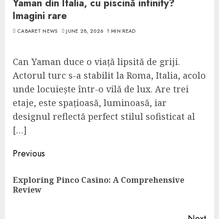
Yaman din Italia, cu piscină infinity?
Imagini rare
CABARET NEWS
JUNE 28, 2026
1 MIN READ
Can Yaman duce o viață lipsită de griji.
Actorul turc s-a stabilit la Roma, Italia, acolo
unde locuiește într-o vilă de lux. Are trei
etaje, este spațioasă, luminoasă, iar
designul reflectă perfect stilul sofisticat al
[…]
Continue
Previous
Reading
Exploring Pinco Casino: A Comprehensive
Pre
Review
pos
Next