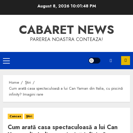
Skip
August 8, 2026
10:01:48 PM
to
content
CABARET NEWS
PAREREA NOASTRA CONTEAZA!
Primary
Menu
Home
Știri
Cum arată casa spectaculoasă a lui Can Yaman din Italia, cu piscină
infinity? Imagini rare
Cancan
Știri
Cum arată casa spectaculoasă a lui Can