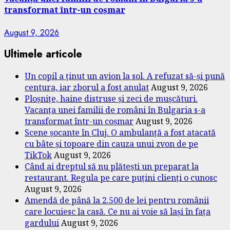
transformat într-un coșmar
August 9, 2026
Ultimele articole
Un copil a ținut un avion la sol. A refuzat să-și pună
centura, iar zborul a fost anulat
August 9, 2026
Ploșnițe, haine distruse și zeci de mușcături.
Vacanța unei familii de români în Bulgaria s-a
transformat într-un coșmar
August 9, 2026
Scene șocante în Cluj. O ambulanță a fost atacată
cu bâte și topoare din cauza unui zvon de pe
TikTok
August 9, 2026
Când ai dreptul să nu plătești un preparat la
restaurant. Regula pe care puțini clienți o cunosc
August 9, 2026
Amendă de până la 2.500 de lei pentru românii
care locuiesc la casă. Ce nu ai voie să lași în fața
gardului
August 9, 2026