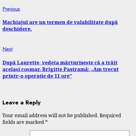
Continue
Previous
Previous
post:
Reading
Machiajul are un termen de valabilitate după
deschidere.
Next
Next
post:
După Laurette, vedeta mărturisește că a trăit
același coșmar. Brigitte Pastramă: „Am trecut
printr-o operație de 11 ore”
Leave a Reply
Your email address will not be published.
Required
fields are marked
*