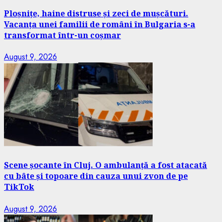
Ploșnițe, haine distruse și zeci de mușcături.
Vacanța unei familii de români în Bulgaria s-a
transformat într-un coșmar
August 9, 2026
Scene șocante în Cluj. O ambulanță a fost atacată
cu bâte și topoare din cauza unui zvon de pe
TikTok
August 9, 2026