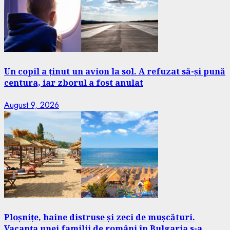
Un copil a ținut un avion la sol. A refuzat să-și pună
centura, iar zborul a fost anulat
August 9, 2026
Ploșnițe, haine distruse și zeci de mușcături.
Vacanța unei familii de români în Bulgaria s-a