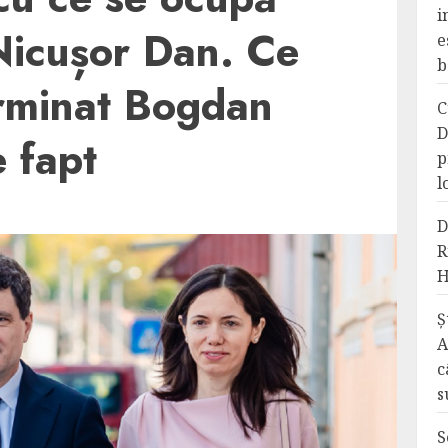
i
Nicușor Dan. Ce
e
b
erminat Bogdan
C
D
 fapt
p
l
D
R
H
Ș
A
c
s
S