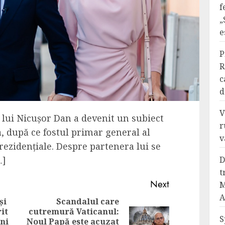
f
„
e
P
R
c
d
V
 lui Nicușor Dan a devenit un subiect
r
, după ce fostul primar general al
v
prezidențiale. Despre partenera lui se
D
…]
t
Next
M
A
și
Scandalul care
it
cutremură Vaticanul:
Previous
S
ini
Noul Papă este acuzat
Next