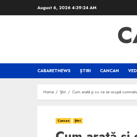
Skip
August 6, 2026
4:39:25 AM
to
content
C
CABARETNEWS
ȘTIRI
CANCAN
VED
Home
Știri
Cum arată și cu ce se ocupă cumnatul
Cancan
Știri
Cum arată și 