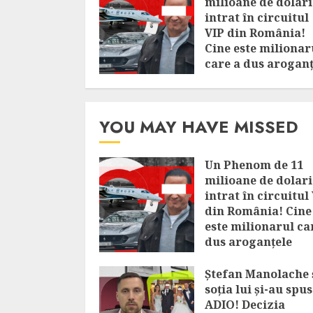
milioane de dolari
intrat în circuitul
VIP din România!
Cine este milionar
care a dus aroganț
bogaților la alt ni
AUGUST 6, 2026
YOU MAY HAVE MISSED
Un Phenom de 11
milioane de dolari
intrat în circuitul
din România! Cine
este milionarul ca
dus aroganțele
bogaților la alt ni
Ștefan Manolache 
AUGUST 6, 2026
soția lui și-au spus
ADIO! Decizia