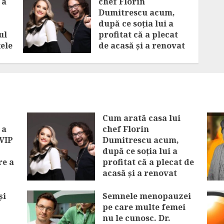
 a
chef Florin
Dumitrescu acum,
după ce soția lui a
ul
profitat că a plecat
ele
de acasă și a renovat
vel
locuința
AUGUST 6, 2026
Cum arată casa lui
 a
chef Florin
 VIP
Dumitrescu acum,
după ce soția lui a
re a
profitat că a plecat de
acasă și a renovat
vel
locuința
și
Semnele menopauzei
AUGUST 6, 2026
pe care multe femei
nu le cunosc. Dr.