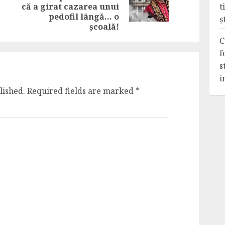
post:
t
că a girat cazarea unui
post:
pedofil lângă… o
ș
școală!
C
f
s
i
lished.
Required fields are marked
*