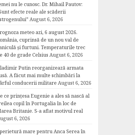
emei nu le cunosc. Dr. Mihail Pautov:
Sunt efecte reale ale scăderii
strogenului”
August 6, 2026
rognoza meteo azi, 6 august 2026.
omânia, cuprinsă de un nou val de
aniculă și furtuni. Temperaturile trec
e 40 de grade Celsius
August 6, 2026
ladimir Putin reorganizează armata
usă. A făcut mai multe schimbări la
ârful conducerii militare
August 6, 2026
e ce prințesa Eugenie a ales să nască al
reilea copil în Portugalia în loc de
area Britanie. S-a aflat motivul real
ugust 6, 2026
perietură mare pentru Anca Serea în