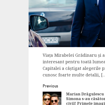
Viața Mirabelei Grădinaru și a
interesant pentru toată lumea
Capitalei a câștigat alegerile 
cunosc foarte multe detalii, [
Continue
Previous
Reading
Marian Drăgulescu 
Simona s-au căsător
civil! Primele imag