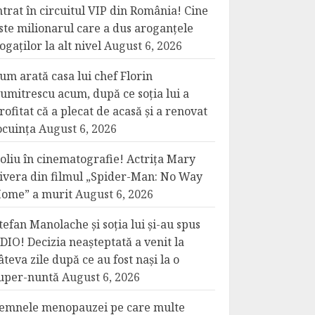
ntrat în circuitul VIP din România! Cine
ste milionarul care a dus aroganțele
ogaților la alt nivel
August 6, 2026
um arată casa lui chef Florin
umitrescu acum, după ce soția lui a
rofitat că a plecat de acasă și a renovat
ocuința
August 6, 2026
oliu în cinematografie! Actrița Mary
ivera din filmul „Spider-Man: No Way
ome” a murit
August 6, 2026
tefan Manolache și soția lui și-au spus
DIO! Decizia neașteptată a venit la
âteva zile după ce au fost nași la o
uper-nuntă
August 6, 2026
emnele menopauzei pe care multe