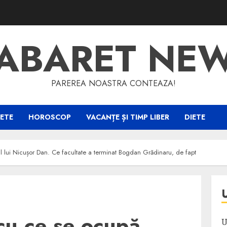
ABARET NE
PAREREA NOASTRA CONTEAZA!
ETE
HOROSCOP
VACANȚE ȘI TIMP LIBER
DIETE
 lui Nicușor Dan. Ce facultate a terminat Bogdan Grădinaru, de fapt
cu ce se ocupă
U