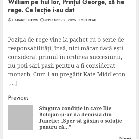
William pe fiul lor, Prințul George, să fie
rege. Ce lecție i-au dat
CABARET NEWS
SEPTEMBER 2, 2025
1 MIN READ
Poziția de rege vine la pachet cu o serie de
responsabilități, însă, nici măcar dacă ești
considerat primul în ordinea succesiunii,
nu poți sări pașii pentru a fi considerat
monarh. Cum l-au pregătit Kate Middleton
[…]
Continue
Previous
Reading
Singura condiție în care Ilie
Bolojan și-ar da demisia din
Pre
funcție: „Sper să găsim o soluție
pos
pentru că…”