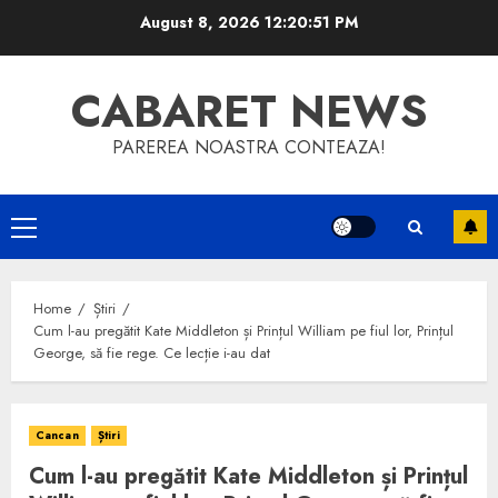
Skip
August 8, 2026
12:20:51 PM
to
content
CABARET NEWS
PAREREA NOASTRA CONTEAZA!
Primary
Menu
Home
Știri
Cum l-au pregătit Kate Middleton și Prințul William pe fiul lor, Prințul
George, să fie rege. Ce lecție i-au dat
Cancan
Știri
Cum l-au pregătit Kate Middleton și Prințul