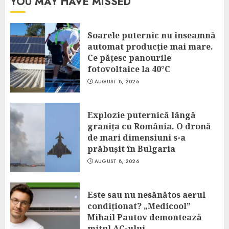
YOU MAY HAVE MISSED
Soarele puternic nu înseamnă
automat producție mai mare.
Ce pățesc panourile
fotovoltaice la 40°C
AUGUST 8, 2026
Explozie puternică lângă
granița cu România. O dronă
de mari dimensiuni s-a
prăbușit în Bulgaria
AUGUST 8, 2026
Este sau nu nesănătos aerul
condiționat? „Medicool”
Mihail Pautov demontează
mitul AC-ului