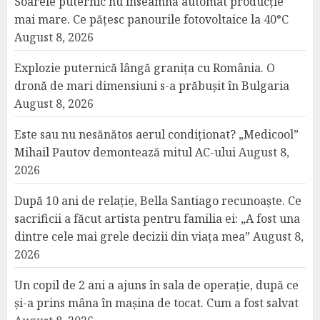
Soarele puternic nu înseamnă automat producție
mai mare. Ce pățesc panourile fotovoltaice la 40°C
August 8, 2026
Explozie puternică lângă granița cu România. O
dronă de mari dimensiuni s-a prăbușit în Bulgaria
August 8, 2026
Este sau nu nesănătos aerul condiționat? „Medicool”
Mihail Pautov demontează mitul AC-ului
August 8,
2026
După 10 ani de relație, Bella Santiago recunoaște. Ce
sacrificii a făcut artista pentru familia ei: „A fost una
dintre cele mai grele decizii din viața mea”
August 8,
2026
Un copil de 2 ani a ajuns în sala de operație, după ce
și-a prins mâna în mașina de tocat. Cum a fost salvat