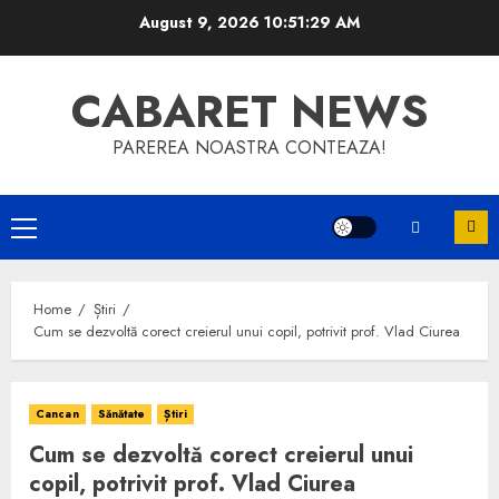
Skip
August 9, 2026
10:51:29 AM
to
content
CABARET NEWS
PAREREA NOASTRA CONTEAZA!
Primary
Menu
Home
Știri
Cum se dezvoltă corect creierul unui copil, potrivit prof. Vlad Ciurea
Cancan
Sănătate
Știri
Cum se dezvoltă corect creierul unui
copil, potrivit prof. Vlad Ciurea