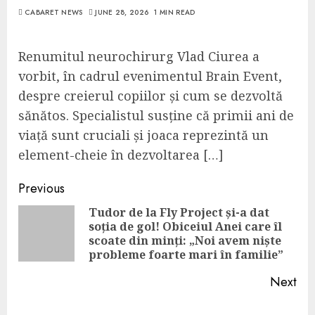
CABARET NEWS
JUNE 28, 2026
1 MIN READ
Renumitul neurochirurg Vlad Ciurea a
vorbit, în cadrul evenimentul Brain Event,
despre creierul copiilor și cum se dezvoltă
sănătos. Specialistul susține că primii ani de
viață sunt cruciali și joaca reprezintă un
element-cheie în dezvoltarea […]
Continue
Previous
Reading
Tudor de la Fly Project și-a dat
soția de gol! Obiceiul Anei care îl
Pre
scoate din minți: „Noi avem niște
pos
probleme foarte mari în familie”
Next