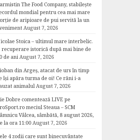
armistin The Food Company, stabilește
ecordul mondial pentru cea mai mare
orție de aripioare de pui servită la un
veniment
August 7, 2026
icolae Stoica – ultimul mare interbelic.
 recuperare istorică după mai bine de
0 de ani
August 7, 2026
ioban din Argeș, atacat de urs în timp
e își apăra turma de oi! Ce răni i-a
auzat animalul
August 7, 2026
lie Dobre comentează LIVE pe
roSport.ro meciul Steaua – SCM
âmnicu Vâlcea, sâmbătă, 8 august 2026,
e la ora 11:00
August 7, 2026
ele 4 zodii care sunt binecuvântate