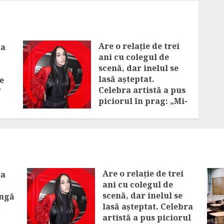
Are o relație de trei
ia
ani cu colegul de
scenă, dar inelul se
lasă așteptat.
e
Celebra artistă a pus
”
piciorul în prag: „Mi-
am eliberat degetul”
AUGUST 7, 2026
Are o relație de trei
ia
ani cu colegul de
scenă, dar inelul se
ângă
lasă așteptat. Celebra
ă
artistă a pus piciorul