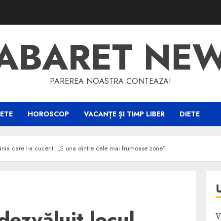
ABARET NE
PAREREA NOASTRA CONTEAZA!
ETE
HOROSCOP
VACANȚE ȘI TIMP LIBER
DIETE
nia care l-a cucerit: „E una dintre cele mai frumoase zone”
ezvăluit locul
V