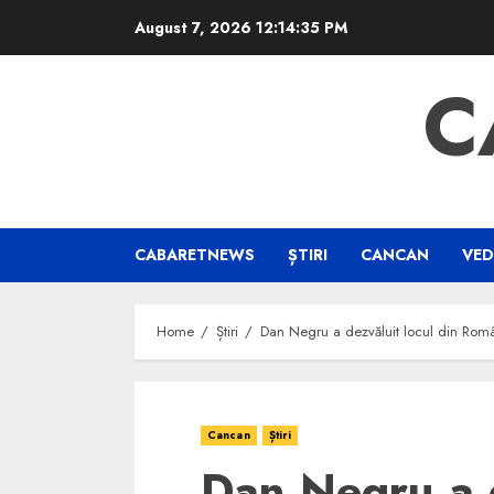
Skip
August 7, 2026
12:14:36 PM
to
content
C
CABARETNEWS
ȘTIRI
CANCAN
VED
Home
Știri
Dan Negru a dezvăluit locul din Româ
Cancan
Știri
Dan Negru a d