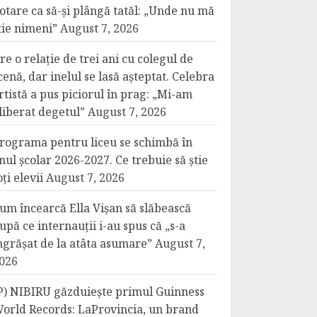
otare ca să-și plângă tatăl: „Unde nu mă
tie nimeni”
August 7, 2026
re o relație de trei ani cu colegul de
cenă, dar inelul se lasă așteptat. Celebra
rtistă a pus piciorul în prag: „Mi-am
liberat degetul”
August 7, 2026
rograma pentru liceu se schimbă în
nul școlar 2026-2027. Ce trebuie să știe
oți elevii
August 7, 2026
um încearcă Ella Vișan să slăbească
upă ce internauții i-au spus că „s-a
ngrășat de la atâta asumare”
August 7,
026
P) NIBIRU găzduiește primul Guinness
orld Records: LaProvincia, un brand