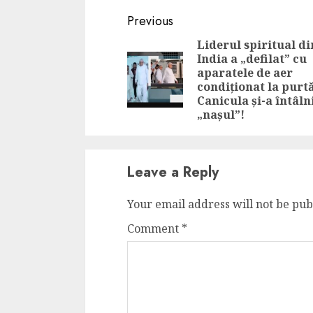
Continue
Previous
Reading
Liderul spiritual di
India a „defilat” cu
aparatele de aer
condiționat la purt
Canicula și-a întâln
„nașul”!
Leave a Reply
Your email address will not be pub
Comment
*