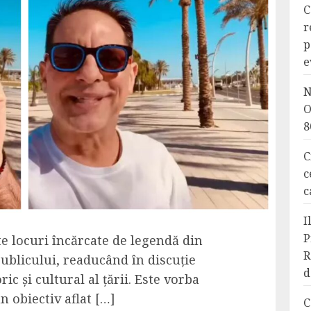
C
r
p
e
N
O
8
C
c
c
I
P
e locuri încărcate de legendă din
R
ublicului, readucând în discuție
d
c și cultural al țării. Este vorba
n obiectiv aflat […]
C