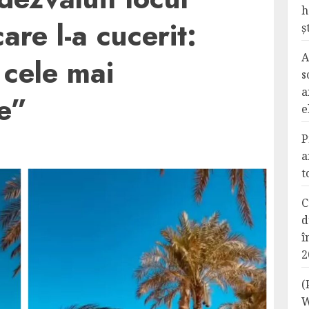
h
re l-a cucerit:
ș
A
 cele mai
s
a
e”
e
P
a
t
C
d
î
2
(
W