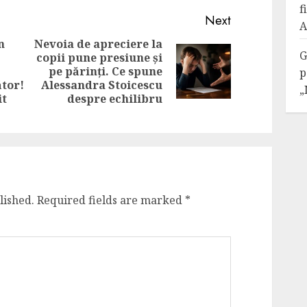
f
Next
A
n
Nevoia de apreciere la
G
copii pune presiune și
Next
pe părinți. Ce spune
Previous
p
post:
ător!
Alessandra Stoicescu
„
post:
it
despre echilibru
lished.
Required fields are marked
*