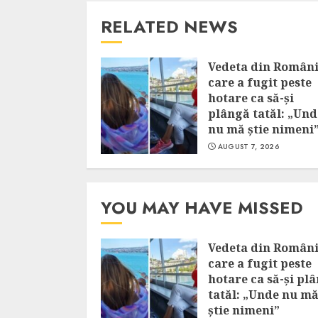
RELATED NEWS
Vedeta din Român
care a fugit peste
hotare ca să-și
plângă tatăl: „Und
nu mă știe nimeni
AUGUST 7, 2026
YOU MAY HAVE MISSED
Vedeta din Român
care a fugit peste
hotare ca să-și pl
tatăl: „Unde nu m
știe nimeni”