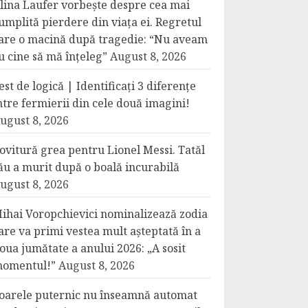
lina Laufer vorbește despre cea mai
umplită pierdere din viața ei. Regretul
are o macină după tragedie: “Nu aveam
u cine să mă înțeleg”
August 8, 2026
est de logică | Identificați 3 diferențe
ntre fermierii din cele două imagini!
ugust 8, 2026
ovitură grea pentru Lionel Messi. Tatăl
ău a murit după o boală incurabilă
ugust 8, 2026
ihai Voropchievici nominalizează zodia
are va primi vestea mult așteptată în a
oua jumătate a anului 2026: „A sosit
omentul!”
August 8, 2026
oarele puternic nu înseamnă automat