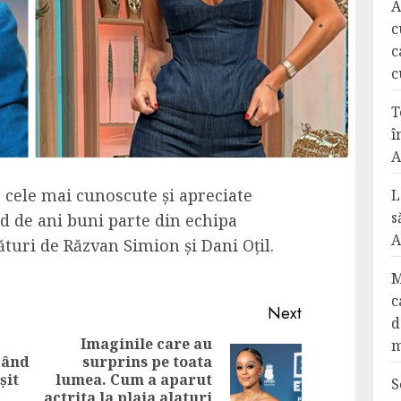
A
c
c
c
T
î
A
cele mai cunoscute și apreciate
L
s
d de ani buni parte din echipa
A
ături de Răzvan Simion și Dani Oțil.
M
c
Next
d
Imaginile care au
m
când
surprins pe toata
Next
șit
lumea. Cum a aparut
S
post:
actrita la plaja alaturi