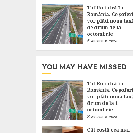
TollRo intră în
România. Ce șofer
vor plăti noua tax
de drum de la 1
octombrie
AUGUST 8, 2026
YOU MAY HAVE MISSED
TollRo intră în
România. Ce șofer
vor plăti noua tax
drum de la 1
octombrie
AUGUST 8, 2026
Cât costă cea mai