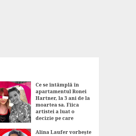
Ce se întâmplă în
apartamentul Ronei
Hartner, la 3 ani de la
moartea sa. Fiica
artistei a luat o
decizie pe care
familia o respectă cu
sfințenie
Alina Laufer vorbește