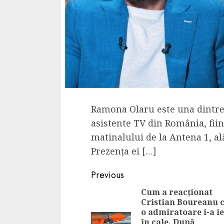
Ramona Olaru este una dintre 
asistente TV din România, fiin
matinalului de la Antena 1, al
Prezența ei […]
Continue
Previous
Reading
Cum a reacționat
Cristian Boureanu 
o admiratoare i-a ie
în cale. După