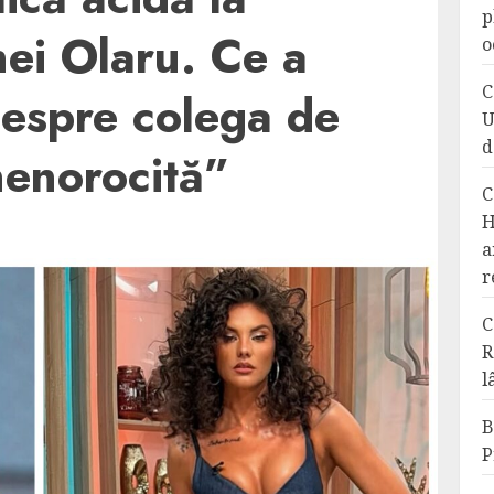
p
ei Olaru. Ce a
o
C
despre colega de
U
d
nenorocită”
C
H
a
r
C
R
l
B
P