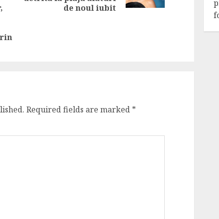
p
Previous
,
de noul iubit
f
post:
rin
lished.
Required fields are marked
*