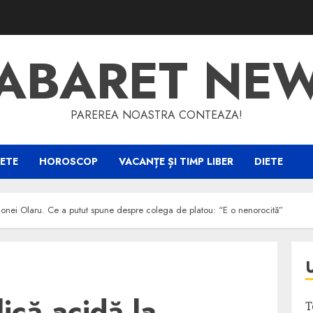
ABARET NE
PAREREA NOASTRA CONTEAZA!
ETE
HOROSCOP
VACANȚE ȘI TIMP LIBER
DIETE
monei Olaru. Ce a putut spune despre colega de platou: “E o nenorocită”
lică acidă la
T