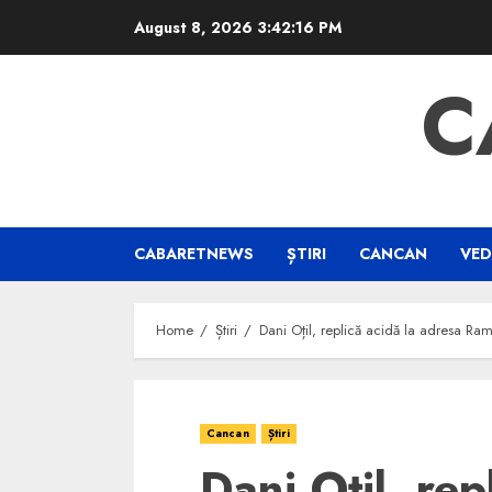
Skip
August 8, 2026
3:42:17 PM
to
content
C
CABARETNEWS
ȘTIRI
CANCAN
VED
Home
Știri
Dani Oțil, replică acidă la adresa Ra
Cancan
Știri
Dani Oțil, rep