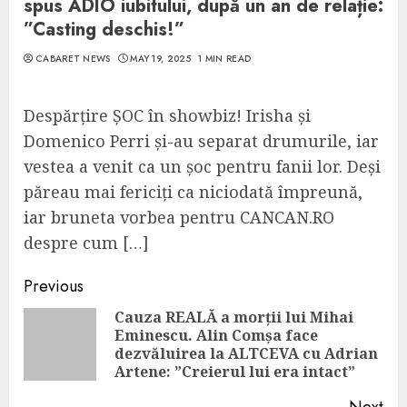
spus ADIO iubitului, după un an de relație:
”Casting deschis!”
CABARET NEWS
MAY 19, 2025
1 MIN READ
Despărțire ȘOC în showbiz! Irisha și
Domenico Perri și-au separat drumurile, iar
vestea a venit ca un șoc pentru fanii lor. Deși
păreau mai fericiți ca niciodată împreună,
iar bruneta vorbea pentru CANCAN.RO
despre cum […]
Continue
Previous
Reading
Cauza REALĂ a morții lui Mihai
Eminescu. Alin Comșa face
Pre
dezvăluirea la ALTCEVA cu Adrian
pos
Artene: ”Creierul lui era intact”