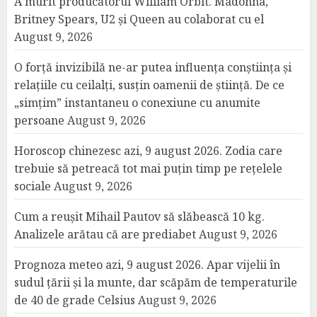
A murit producătorul William Orbit. Madonna,
Britney Spears, U2 și Queen au colaborat cu el
August 9, 2026
O forță invizibilă ne-ar putea influența conștiința și
relațiile cu ceilalți, susțin oamenii de știință. De ce
„simțim” instantaneu o conexiune cu anumite
persoane
August 9, 2026
Horoscop chinezesc azi, 9 august 2026. Zodia care
trebuie să petreacă tot mai puțin timp pe rețelele
sociale
August 9, 2026
Cum a reușit Mihail Pautov să slăbească 10 kg.
Analizele arătau că are prediabet
August 9, 2026
Prognoza meteo azi, 9 august 2026. Apar vijelii în
sudul țării și la munte, dar scăpăm de temperaturile
de 40 de grade Celsius
August 9, 2026