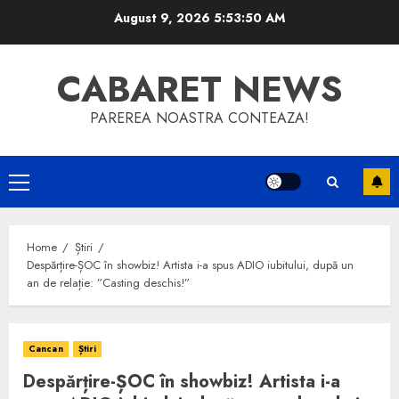
Skip
August 9, 2026
5:53:51 AM
to
content
CABARET NEWS
PAREREA NOASTRA CONTEAZA!
Primary
Menu
Home
Știri
Despărțire-ȘOC în showbiz! Artista i-a spus ADIO iubitului, după un
an de relație: ”Casting deschis!”
Cancan
Știri
Despărțire-ȘOC în showbiz! Artista i-a