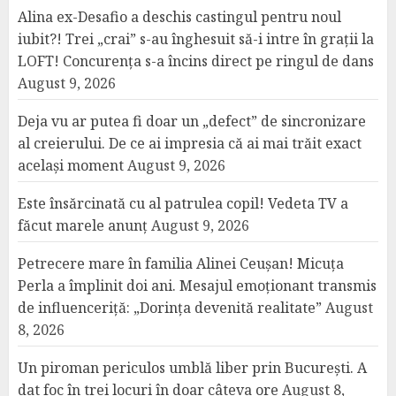
Alina ex-Desafio a deschis castingul pentru noul
iubit?! Trei „crai” s-au înghesuit să-i intre în grații la
LOFT! Concurența s-a încins direct pe ringul de dans
August 9, 2026
Deja vu ar putea fi doar un „defect” de sincronizare
al creierului. De ce ai impresia că ai mai trăit exact
același moment
August 9, 2026
Este însărcinată cu al patrulea copil! Vedeta TV a
făcut marele anunț
August 9, 2026
Petrecere mare în familia Alinei Ceușan! Micuța
Perla a împlinit doi ani. Mesajul emoționant transmis
de influenceriță: „Dorința devenită realitate”
August
8, 2026
Un piroman periculos umblă liber prin București. A
dat foc în trei locuri în doar câteva ore
August 8,