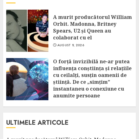
A murit producătorul William
Orbit. Madonna, Britney
Spears, U2 și Queen au
colaborat cu el
AUGUST 9, 2026
O forță invizibilă ne-ar putea
influența conștiința și relațiile
cu ceilalți, susțin oamenii de
știință. De ce „simțim”
instantaneu o conexiune cu
anumite persoane
AUGUST 9, 2026
ULTIMELE ARTICOLE