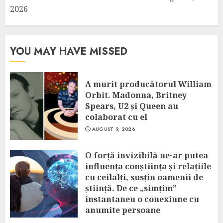
2026
YOU MAY HAVE MISSED
A murit producătorul William
Orbit. Madonna, Britney
Spears, U2 și Queen au
colaborat cu el
AUGUST 9, 2026
O forță invizibilă ne-ar putea
influența conștiința și relațiile
cu ceilalți, susțin oamenii de
știință. De ce „simțim”
instantaneu o conexiune cu
anumite persoane
AUGUST 9, 2026