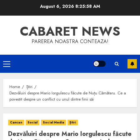
Skip
August 6, 2026
8:25:59 AM
to
content
CABARET NEWS
PAREREA NOASTRA CONTEAZA!
Primary
Menu
Home
Știri
Dezvăluiri despre Mario Iorgulescu făcute de Nuțu Cămătaru. Ce a
povestit despre un conflict cu unul dintre finii săi
Cancan
Social
Social Media
Știri
Dezvăluiri despre Mario Iorgulescu făcute