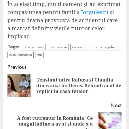
În același timp, mulți oameni și-au exprimat
compasiunea pentru familia
Iorgulescu
și
pentru drama provocată de accidentul care
a marcat definitiv viețile tuturor celor
implicați.
Tags:
cabaret news
controverse
dezvaluiri
mario iorgulescu
nutu cămătaru
stiri
Continue
Previous
Reading
Tensiuni între Raluca și Claudia
Pre
din cauza lui Denis. Schimb acid de
pos
replici în casa fetelor
Next
A fost cutremur în România! Ce
Next
magnitudine a avut și unde s-a