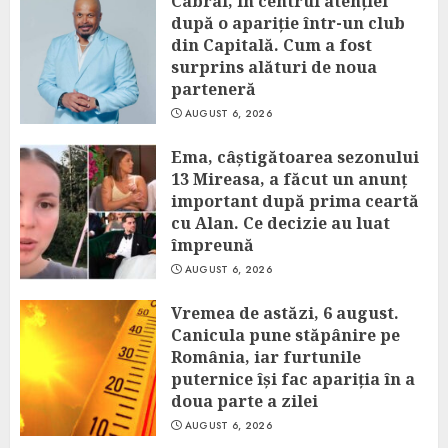
Cabral, în centrul atenției
după o apariție într-un club
din Capitală. Cum a fost
surprins alături de noua
parteneră
AUGUST 6, 2026
Ema, câștigătoarea sezonului
13 Mireasa, a făcut un anunț
important după prima ceartă
cu Alan. Ce decizie au luat
împreună
AUGUST 6, 2026
Vremea de astăzi, 6 august.
Canicula pune stăpânire pe
România, iar furtunile
puternice își fac apariția în a
doua parte a zilei
AUGUST 6, 2026