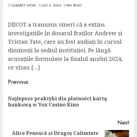
CABARET NEWS
JULY 3, 2026
1 MIN READ
DIICOT a transmis vineri că a extins
investigațiile în dosarul fraților Andrew și
Tristan Tate, care au fost audiați în cursul
dimineții la sediul instituției. Pe lângă
acuzațiile formulate la finalul anului 2024,
ce vizau […]
Continue
Previous
Reading
Najlepsze praktyki dla płatności kartą
Pre
bankową w Vox Casino Kino
pos
Next
Alice Peneacă și Dragoș Caliminte