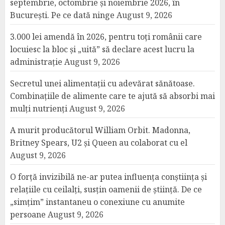
septembrie, octombrie și noiembrie 2026, în
București. Pe ce dată ninge
August 9, 2026
3.000 lei amendă în 2026, pentru toți românii care
locuiesc la bloc și „uită” să declare acest lucru la
administrație
August 9, 2026
Secretul unei alimentații cu adevărat sănătoase.
Combinațiile de alimente care te ajută să absorbi mai
mulți nutrienți
August 9, 2026
A murit producătorul William Orbit. Madonna,
Britney Spears, U2 și Queen au colaborat cu el
August 9, 2026
O forță invizibilă ne-ar putea influența conștiința și
relațiile cu ceilalți, susțin oamenii de știință. De ce
„simțim” instantaneu o conexiune cu anumite
persoane
August 9, 2026