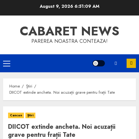
Skip
August 9, 2026
6:51:10 AM
to
content
CABARET NEWS
PAREREA NOASTRA CONTEAZA!
Primary
Menu
Home
Știri
DIICOT extinde ancheta. Noi acuzații grave pentru frații Tate
Cancan
Știri
DIICOT extinde ancheta. Noi acuzații
grave pentru frații Tate