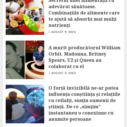
Secretul unei alimentații cu
adevărat sănătoase.
Combinațiile de alimente care
te ajută să absorbi mai mulți
nutrienți
AUGUST 9, 2026
A murit producătorul William
Orbit. Madonna, Britney
Spears, U2 și Queen au
colaborat cu el
AUGUST 9, 2026
O forță invizibilă ne-ar putea
influența conștiința și relațiile
cu ceilalți, susțin oamenii de
știință. De ce „simțim”
instantaneu o conexiune cu
anumite persoane
AUGUST 9, 2026