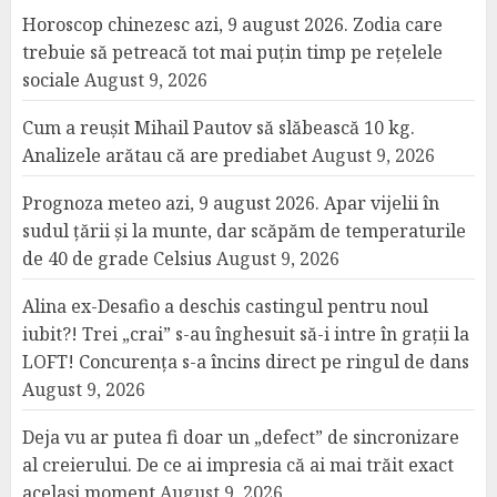
Horoscop chinezesc azi, 9 august 2026. Zodia care
trebuie să petreacă tot mai puțin timp pe rețelele
sociale
August 9, 2026
Cum a reușit Mihail Pautov să slăbească 10 kg.
Analizele arătau că are prediabet
August 9, 2026
Prognoza meteo azi, 9 august 2026. Apar vijelii în
sudul țării și la munte, dar scăpăm de temperaturile
de 40 de grade Celsius
August 9, 2026
Alina ex-Desafio a deschis castingul pentru noul
iubit?! Trei „crai” s-au înghesuit să-i intre în grații la
LOFT! Concurența s-a încins direct pe ringul de dans
August 9, 2026
Deja vu ar putea fi doar un „defect” de sincronizare
al creierului. De ce ai impresia că ai mai trăit exact
același moment
August 9, 2026