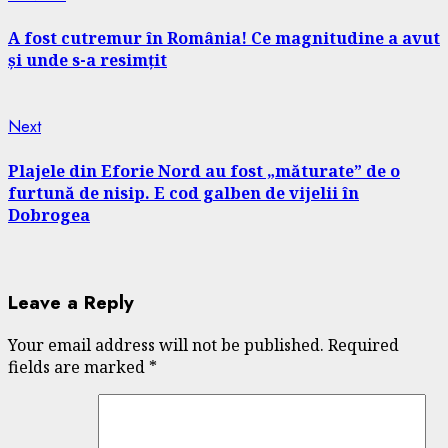
post:
Reading
A fost cutremur în România! Ce magnitudine a avut
și unde s-a resimțit
Next
Next
post:
Plajele din Eforie Nord au fost „măturate” de o
furtună de nisip. E cod galben de vijelii în
Dobrogea
Leave a Reply
Your email address will not be published.
Required
fields are marked
*