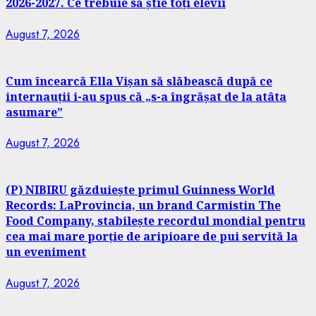
2026-2027. Ce trebuie să știe toți elevii
August 7, 2026
Cum încearcă Ella Vișan să slăbească după ce
internauții i-au spus că „s-a îngrășat de la atâta
asumare”
August 7, 2026
(P) NIBIRU găzduiește primul Guinness World
Records: LaProvincia, un brand Carmistin The
Food Company, stabilește recordul mondial pentru
cea mai mare porție de aripioare de pui servită la
un eveniment
August 7, 2026