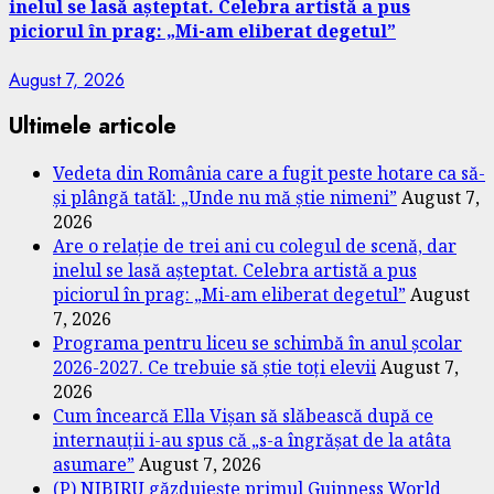
inelul se lasă așteptat. Celebra artistă a pus
piciorul în prag: „Mi-am eliberat degetul”
August 7, 2026
Ultimele articole
Vedeta din România care a fugit peste hotare ca să-
și plângă tatăl: „Unde nu mă știe nimeni”
August 7,
2026
Are o relație de trei ani cu colegul de scenă, dar
inelul se lasă așteptat. Celebra artistă a pus
piciorul în prag: „Mi-am eliberat degetul”
August
7, 2026
Programa pentru liceu se schimbă în anul școlar
2026-2027. Ce trebuie să știe toți elevii
August 7,
2026
Cum încearcă Ella Vișan să slăbească după ce
internauții i-au spus că „s-a îngrășat de la atâta
asumare”
August 7, 2026
(P) NIBIRU găzduiește primul Guinness World