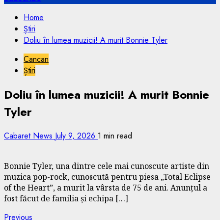
Home
Știri
Doliu în lumea muzicii! A murit Bonnie Tyler
Cancan
Știri
Doliu în lumea muzicii! A murit Bonnie
Tyler
Cabaret News
July 9, 2026
1 min read
Bonnie Tyler, una dintre cele mai cunoscute artiste din
muzica pop-rock, cunoscută pentru piesa „Total Eclipse
of the Heart”, a murit la vârsta de 75 de ani. Anunțul a
fost făcut de familia și echipa […]
Continue
Previous
Previous