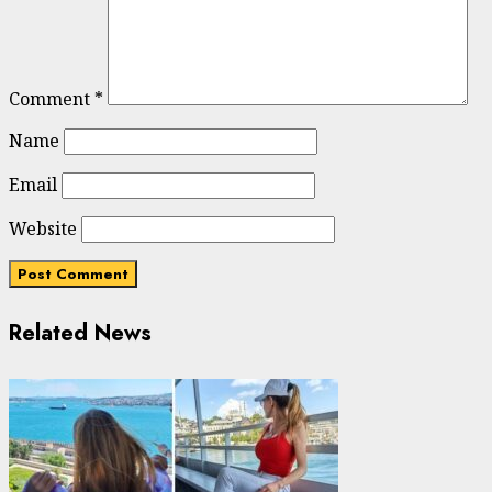
Comment
*
Name
Email
Website
Related News