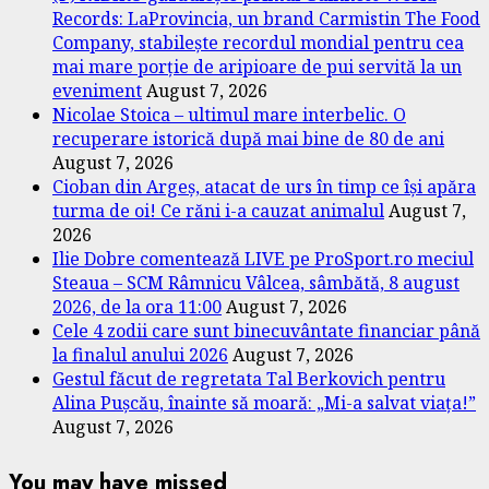
Records: LaProvincia, un brand Carmistin The Food
Company, stabilește recordul mondial pentru cea
mai mare porție de aripioare de pui servită la un
eveniment
August 7, 2026
Nicolae Stoica – ultimul mare interbelic. O
recuperare istorică după mai bine de 80 de ani
August 7, 2026
Cioban din Argeș, atacat de urs în timp ce își apăra
turma de oi! Ce răni i-a cauzat animalul
August 7,
2026
Ilie Dobre comentează LIVE pe ProSport.ro meciul
Steaua – SCM Râmnicu Vâlcea, sâmbătă, 8 august
2026, de la ora 11:00
August 7, 2026
Cele 4 zodii care sunt binecuvântate financiar până
la finalul anului 2026
August 7, 2026
Gestul făcut de regretata Tal Berkovich pentru
Alina Pușcău, înainte să moară: „Mi-a salvat viața!”
August 7, 2026
You may have missed