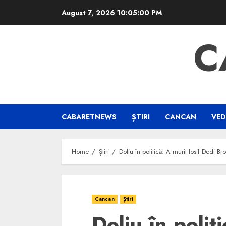
Skip
August 7, 2026
10:05:00 PM
to
content
C
CABARETNEWS
ȘTIRI
CANCAN
VED
Home
Știri
Doliu în politică! A murit Iosif Dedi B
Cancan
Știri
Doliu în polit