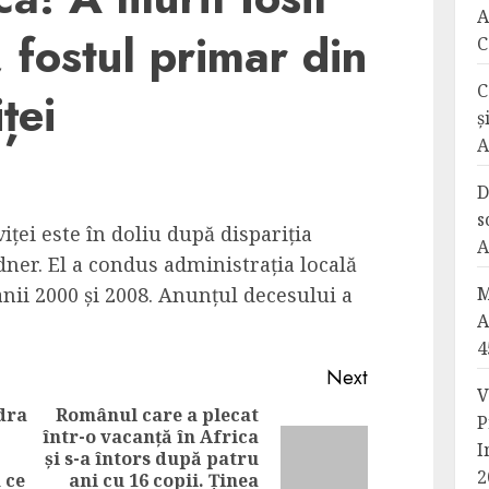
A
 fostul primar din
C
C
ței
ș
A
D
s
ței este în doliu după dispariția
A
dner. El a condus administrația locală
nii 2000 și 2008. Anunțul decesului a
M
A
4
Next
V
ndra
Românul care a plecat
P
într-o vacanță în Africa
I
și s-a întors după patru
Previous
Next
2
 ce
ani cu 16 copii. Ținea