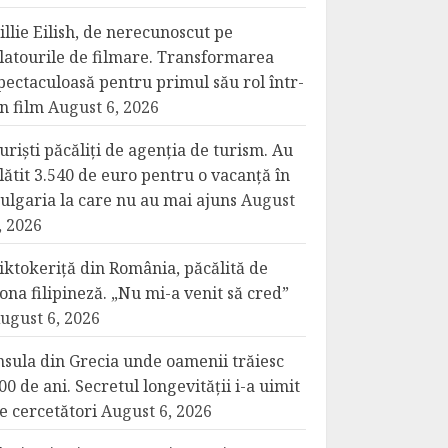
illie Eilish, de nerecunoscut pe
latourile de filmare. Transformarea
pectaculoasă pentru primul său rol într-
n film
August 6, 2026
uriști păcăliți de agenția de turism. Au
lătit 3.540 de euro pentru o vacanță în
ulgaria la care nu au mai ajuns
August
, 2026
iktokeriță din România, păcălită de
ona filipineză. „Nu mi-a venit să cred”
ugust 6, 2026
nsula din Grecia unde oamenii trăiesc
00 de ani. Secretul longevității i-a uimit
e cercetători
August 6, 2026