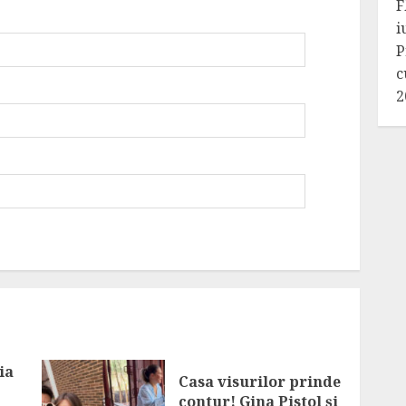
F
i
P
c
2
ia
Casa visurilor prinde
contur! Gina Pistol și