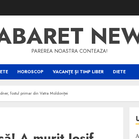
ABARET NE
PAREREA NOASTRA CONTEAZA!
ETE
HOROSCOP
VACANȚE ȘI TIMP LIBER
DIETE
rodner, fostul primar din Vatra Moldoviței
ică! A murit Iosif
A