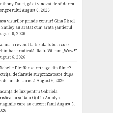
nthony Fauci, găsit vinovat de sfidarea
ongresului
August 6, 2026
asa visurilor prinde contur! Gina Pistol
i Smiley au arătat cum arată șantierul
ugust 6, 2026
aiana a revenit la Insula Iubirii cu o
chimbare radicală. Radu Vâlcan: „Wow!”
ugust 6, 2026
ichelle Pfeiffer se retrage din filme?
ctrița, declarație surprinzătoare după
5 de ani de carieră
August 6, 2026
acanță de lux pentru Gabriela
risăcariu și Dani Oțil în Antalya.
maginile care au cucerit fanii
August 6,
026