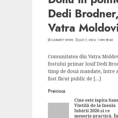
Dedi Brodner,
Vatra Moldovi
CABARET NEWS
JULY 7, 2026
1 MIN READ
Comunitatea din Vatra Moldovi
fostului primar Iosif Dedi Bro
timp de două mandate, între a
fost făcut public de […]
Continue
Previous
Reading
Cine este ispita Sa
Vintilă de la Insula
Iubirii 2026 și ce
meserie practică. În