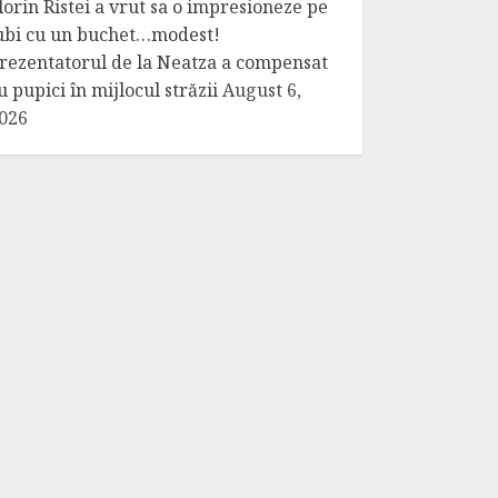
lorin Ristei a vrut sa o impresioneze pe
ubi cu un buchet…modest!
rezentatorul de la Neatza a compensat
u pupici în mijlocul străzii
August 6,
026