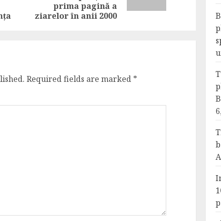
post:
post:
prima pagină a
nța
ziarelor în anii 2000
B
p
s
u
T
lished.
Required fields are marked
*
p
B
6
T
b
A
I
1
p