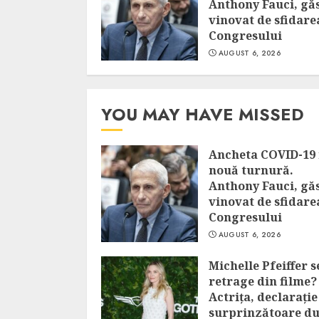
Anthony Fauci, găs
vinovat de sfidare
Congresului
AUGUST 6, 2026
YOU MAY HAVE MISSED
Ancheta COVID-19 
nouă turnură.
Anthony Fauci, găs
vinovat de sfidare
Congresului
AUGUST 6, 2026
Michelle Pfeiffer s
retrage din filme?
Actrița, declarație
surprinzătoare d