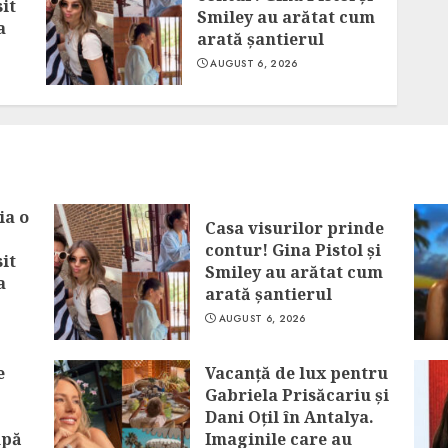
it
Smiley au arătat cum
a
arată șantierul
AUGUST 6, 2026
ia o
Casa visurilor prinde
contur! Gina Pistol și
it
Smiley au arătat cum
a
arată șantierul
AUGUST 6, 2026
e
Vacanță de lux pentru
Gabriela Prisăcariu și
Dani Oțil în Antalya.
upă
Imaginile care au