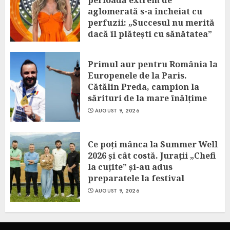
perioadă extrem de
aglomerată s-a încheiat cu
perfuzii: „Succesul nu merită
dacă îl plătești cu sănătatea”
AUGUST 9, 2026
Primul aur pentru România la
Europenele de la Paris.
Cătălin Preda, campion la
sărituri de la mare înălțime
AUGUST 9, 2026
Ce poți mânca la Summer Well
2026 și cât costă. Jurații „Chefi
la cuțite” și-au adus
preparatele la festival
AUGUST 9, 2026