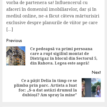
vorba de partenera sa! Influencerul cu
afaceri în domeniul imobiliarelor, dar și în
mediul online, ne-a făcut câteva mărturisiri
exclusive despre planurile de viitor pe care
[…]
Continue
Previous
Reading
Ce pedeapsă va primi persoana
care a rupt sigiliul montat de
Pre
Distrigaz în blocul din Sectorul 5,
pos
din Rahova. Legea este aspră!
Next
Ce a pățit Delia în timp ce se
plimba prin parc. Artista a luat
Next
foc: „S-a dat astăzi drumul la
post:
dubioși? Am spray la mine”