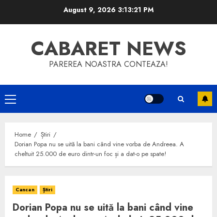
Skip
August 9, 2026
3:13:22 PM
to
content
CABARET NEWS
PAREREA NOASTRA CONTEAZA!
Primary
Menu
Home
Știri
Dorian Popa nu se uită la bani când vine vorba de Andreea. A
cheltuit 25.000 de euro dintr-un foc și a dat-o pe spate!
Cancan
Știri
Dorian Popa nu se uită la bani când vine