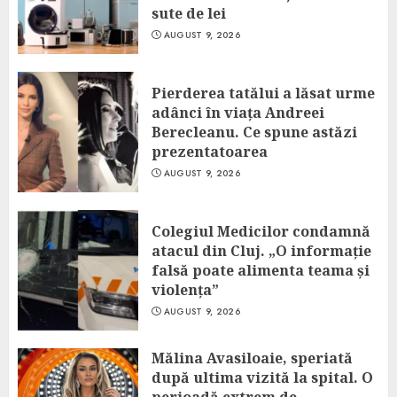
sute de lei
AUGUST 9, 2026
Pierderea tatălui a lăsat urme
adânci în viața Andreei
Berecleanu. Ce spune astăzi
prezentatoarea
AUGUST 9, 2026
Colegiul Medicilor condamnă
atacul din Cluj. „O informație
falsă poate alimenta teama și
violența”
AUGUST 9, 2026
Mălina Avasiloaie, speriată
după ultima vizită la spital. O