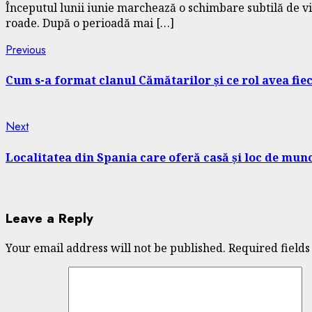
Începutul lunii iunie marchează o schimbare subtilă de vibr
roade. După o perioadă mai […]
Continue
Previous
Previous
post:
Reading
Cum s-a format clanul Cămătarilor și ce rol avea fie
Next
Next
post:
Localitatea din Spania care oferă casă și loc de munc
Leave a Reply
Your email address will not be published.
Required field