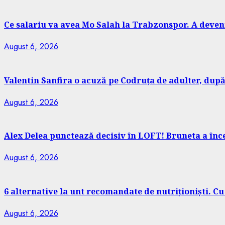
Ce salariu va avea Mo Salah la Trabzonspor. A devenit
August 6, 2026
Valentin Sanfira o acuză pe Codruța de adulter, după
August 6, 2026
Alex Delea punctează decisiv în LOFT! Bruneta a încerc
August 6, 2026
6 alternative la unt recomandate de nutriționiști. Cu ce
August 6, 2026