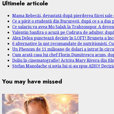
Ultimele articole
Mama Rebecăi, devastată după pierderea fiicei sale 
Ce a pățit o studentă din București, după ce s-a dus 
Ce salariu va avea Mo Salah la Trabzonspor. A devenit 
Valentin Sanfira o acuză pe Codruța de adulter, după
Alex Delea punctează decisiv în LOFT! Bruneta a încerc
6 alternative la unt recomandate de nutriționiști. Cu ce
Un Phenom de 11 milioane de dolari a intrat în circu
Cum arată casa lui chef Florin Dumitrescu acum, după 
Doliu în cinematografie! Actrița Mary Rivera din f
Ștefan Manolache și soția lui și-au spus ADIO! Decizi
You may have missed