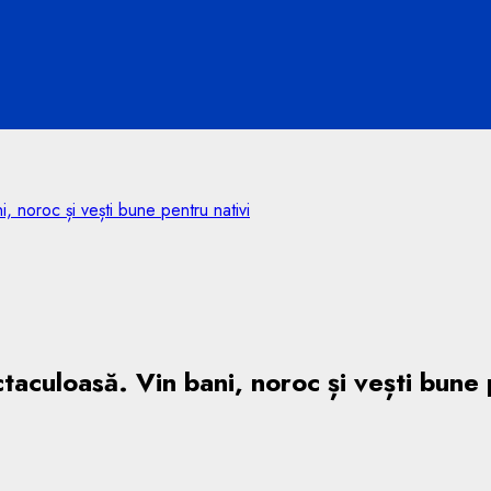
, noroc și vești bune pentru nativi
taculoasă. Vin bani, noroc și vești bune 