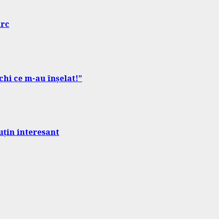
urc
chi ce m-au înșelat!”
uțin interesant