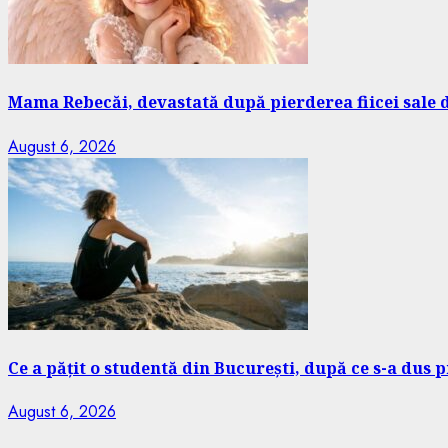
Mama Rebecăi, devastată după pierderea fiicei sale 
August 6, 2026
Ce a pățit o studentă din București, după ce s-a dus 
August 6, 2026