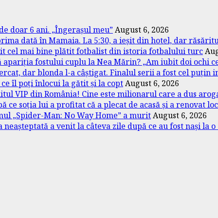
de doar 6 ani. „Îngerașul meu”
August 6, 2026
prima dată în Mamaia. La 5:30, a ieșit din hotel, dar răsări
cel mai bine plătit fotbalist din istoria fotbalului turc
Aug
 apariția fostului cuplu la Nea Mărin? „Am iubit doi ochi c
at, dar blonda l-a câștigat. Finalul serii a fost cel puțin 
 îl poți înlocui la gătit și la copt
August 6, 2026
itul VIP din România! Cine este milionarul care a dus arogan
ce soția lui a profitat că a plecat de acasă și a renovat lo
ilmul „Spider-Man: No Way Home” a murit
August 6, 2026
a neașteptată a venit la câteva zile după ce au fost nași la 