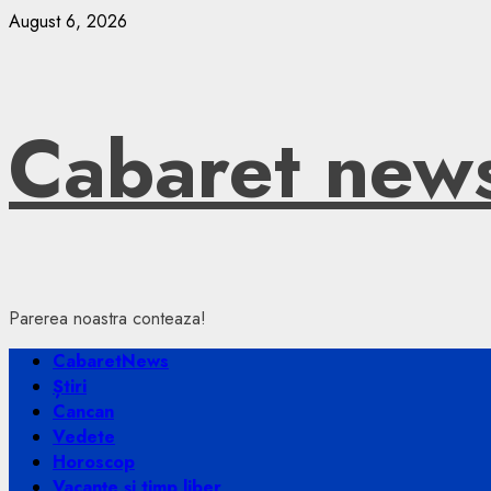
Skip
August 6, 2026
to
content
Cabaret new
Parerea noastra conteaza!
Primary
CabaretNews
Menu
Știri
Cancan
Vedete
Horoscop
Vacanțe și timp liber