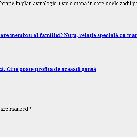
ație în plan astrologic. Este o etapă în care unele zodii po
care membru al familiei? Nuțu, relație specială cu ma
ă. Cine poate profita de această șansă
s are marked
*