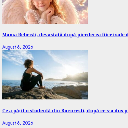
Mama Rebecăi, devastată după pierderea fiicei sale 
August 6, 2026
Ce a pățit o studentă din București, după ce s-a dus 
August 6, 2026