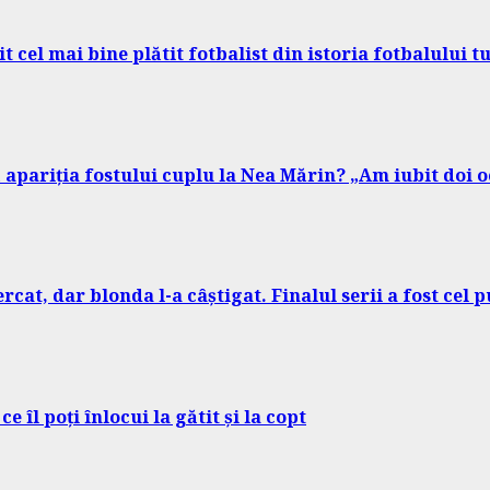
 cel mai bine plătit fotbalist din istoria fotbalului t
 apariția fostului cuplu la Nea Mărin? „Am iubit doi o
at, dar blonda l-a câștigat. Finalul serii a fost cel p
 îl poți înlocui la gătit și la copt