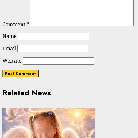
Comment
*
Name
Email
Website
Related News