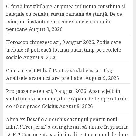
O forță invizibilă ne-ar putea influența conștiința și
relațiile cu ceilalți, susțin oamenii de știință. De ce
„simțim” instantaneu o conexiune cu anumite
persoane
August 9, 2026
Horoscop chinezesc azi, 9 august 2026. Zodia care
trebuie să petreacă tot mai puțin timp pe rețelele
sociale
August 9, 2026
Cum a reușit Mihail Pautov să slăbească 10 kg.
Analizele arătau că are prediabet
August 9, 2026
Prognoza meteo azi, 9 august 2026. Apar vijelii în
sudul țării și la munte, dar scăpăm de temperaturile
de 40 de grade Celsius
August 9, 2026
Alina ex-Desafio a deschis castingul pentru noul
iubit?! Trei „crai” s-au înghesuit să-i intre în grații la
LOFT! Concurența s-a încins direct pe ringul de dans