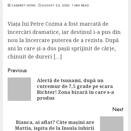
CABARET NEWS
AUGUST 22, 2025
1 MIN READ
Viața lui Petre Cozma a fost marcată de
încercări dramatice, iar destinul i-a pus din
nou la încercare puterea de a rezista. După
ani în care și-a dus pașii sprijinit de cârje,
chinuit de dureri […]
Continue
Previous
Reading
Alertă de tsunami, după un
cutremur de 7,5 grade pe scara
Pre
Richter! Zona bizară în care s-a
pos
produs
Next
Bianca, ai aflat? Câte mașini are
Next
Mattia, ispita de la Insula iubirii