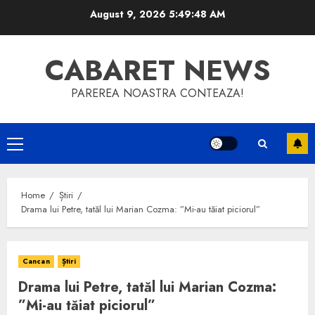
Skip
August 9, 2026
5:49:49 AM
to
content
CABARET NEWS
PAREREA NOASTRA CONTEAZA!
Primary
Menu
Home
Știri
Drama lui Petre, tatăl lui Marian Cozma: ”Mi-au tăiat piciorul”
Cancan
Știri
Drama lui Petre, tatăl lui Marian Cozma:
”Mi-au tăiat piciorul”