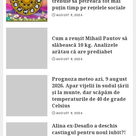
trebuie să petreacă tot mai
puțin timp pe rețelele sociale
AUGUST 9, 2026
Cum a reușit Mihail Pautov să
slăbească 10 kg. Analizele
arătau că are prediabet
AUGUST 9, 2026
Prognoza meteo azi, 9 august
2026. Apar vijelii în sudul țării
și la munte, dar scăpăm de
temperaturile de 40 de grade
Celsius
AUGUST 9, 2026
Alina ex-Desafio a deschis
castingul pentru noul iubit?!