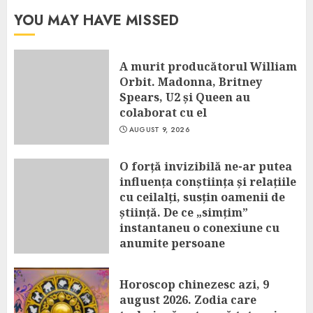
YOU MAY HAVE MISSED
A murit producătorul William
Orbit. Madonna, Britney
Spears, U2 și Queen au
colaborat cu el
AUGUST 9, 2026
O forță invizibilă ne-ar putea
influența conștiința și relațiile
cu ceilalți, susțin oamenii de
știință. De ce „simțim”
instantaneu o conexiune cu
anumite persoane
AUGUST 9, 2026
Horoscop chinezesc azi, 9
august 2026. Zodia care