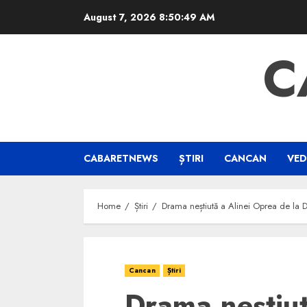
Skip
August 7, 2026
8:50:49 AM
to
content
C
CABARETNEWS
ȘTIRI
CANCAN
VED
Home
Știri
Drama neștiută a Alinei Oprea de la De
Cancan
Știri
Drama neștiut