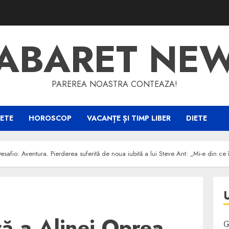
ABARET NE
PAREREA NOASTRA CONTEAZA!
ETE
HOROSCOP
VACANȚE ȘI TIMP LIBER
DIETE
safio: Aventura. Pierderea suferită de noua iubită a lui Steve Ant: „Mi-e din ce
ă a Alinei Oprea
G