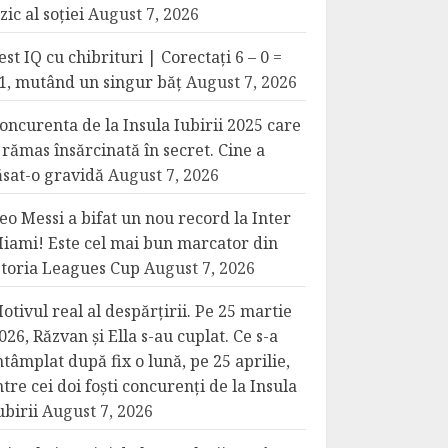
izic al soției
August 7, 2026
est IQ cu chibrituri | Corectați 6 – 0 =
1, mutând un singur băț
August 7, 2026
oncurenta de la Insula Iubirii 2025 care
 rămas însărcinată în secret. Cine a
ăsat-o gravidă
August 7, 2026
eo Messi a bifat un nou record la Inter
iami! Este cel mai bun marcator din
storia Leagues Cup
August 7, 2026
otivul real al despărțirii. Pe 25 martie
026, Răzvan și Ella s-au cuplat. Ce s-a
ntâmplat după fix o lună, pe 25 aprilie,
ntre cei doi foști concurenți de la Insula
ubirii
August 7, 2026