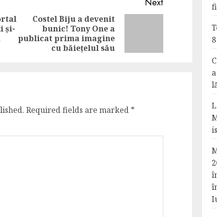
Next
f
rtal
Costel Biju a devenit
T
i și-
bunic! Tony One a
Previous
Next
n
publicat prima imagine
8
post:
post:
cu băiețelul său
C
a
l
L
lished.
Required fields are marked
*
M
i
M
2
î
î
I