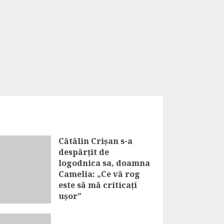
Cătălin Crișan s-a
despărțit de
logodnica sa, doamna
Camelia: „Ce vă rog
este să mă criticați
ușor”
AUGUST 7, 2026