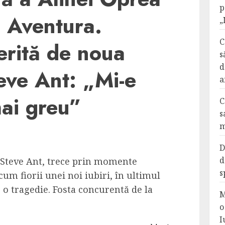
p
: Aventura.
„
C
erită de noua
s
d
teve Ant: „Mi-e
a
mai greu”
C
s
m
D
d
i Steve Ant, trece prin momente
s
acum fiorii unei noi iubiri, în ultimul
e o tragedie. Fosta concurentă de la
M
o
I