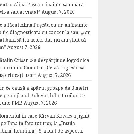
entru Alina Pușcău, înainte să moară:
Mi-a salvat viața!”
August 7, 2026
e a făcut Alina Pușcău cu un an înainte
ă fie diagnosticată cu cancer la sân: „Am
at bani să fiu acolo, dar nu am știut că
m”
August 7, 2026
ătălin Crișan s-a despărțit de logodnica
a, doamna Camelia: „Ce vă rog este să
ă criticați ușor”
August 7, 2026
in ce cauză a apărut groapa de 3 metri
e pe mijlocul Bulevardului Eroilor. Ce
pune PMB
August 7, 2026
omentul în care Răzvan Kovacs a jignit-
 pe Ema în fața tuturor, la „Insula
ubirii: Reuniuni”. S-a luat de aspectul