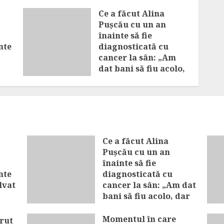
Ce a făcut Alina
Pușcău cu un an
înainte să fie
nte
diagnosticată cu
cancer la sân: „Am
dat bani să fiu acolo,
dar nu am știut că
am”
AUGUST 7, 2026
Ce a făcut Alina
Pușcău cu un an
înainte să fie
nte
diagnosticată cu
lvat
cancer la sân: „Am dat
bani să fiu acolo, dar
nu am știut că am”
Momentul în care
ărut
AUGUST 7, 2026