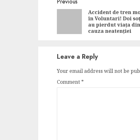
Continue
Previous
Reading
Accident de tren mo
în Voluntari! Doi soț
au pierdut viața di
cauza neatenției
Leave a Reply
Your email address will not be pub
Comment
*