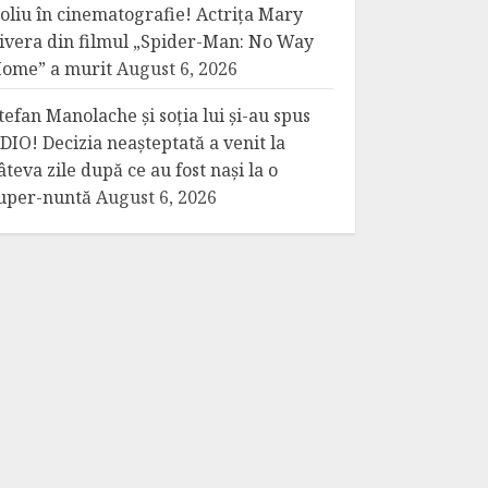
oliu în cinematografie! Actrița Mary
ivera din filmul „Spider-Man: No Way
ome” a murit
August 6, 2026
tefan Manolache și soția lui și-au spus
DIO! Decizia neașteptată a venit la
âteva zile după ce au fost nași la o
uper-nuntă
August 6, 2026