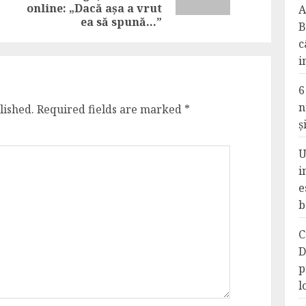
post:
online: „Dacă așa a vrut
A
ea să spună…”
B
c
i
6
n
lished.
Required fields are marked
*
ș
U
i
e
b
C
D
p
l