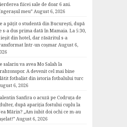
ierderea fiicei sale de doar 6 ani.
Îngerașul meu”
August 6, 2026
e a pățit o studentă din București, după
e s-a dus prima dată în Mamaia. La 5:30,
 ieșit din hotel, dar răsăritul s-a
ransformat într-un coșmar
August 6,
026
e salariu va avea Mo Salah la
rabzonspor. A devenit cel mai bine
lătit fotbalist din istoria fotbalului turc
ugust 6, 2026
alentin Sanfira o acuză pe Codruța de
dulter, după apariția fostului cuplu la
ea Mărin? „Am iubit doi ochi ce m-au
nșelat!”
August 6, 2026