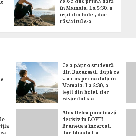
ce s-a dus prima dată
le
în Mamaia. La 5:30, a
ieșit din hotel, dar
răsăritul s-a
transformat într-un
coșmar
AUGUST 6, 2026
Ce a pățit o studentă
din București, după ce
s-a dus prima dată în
le
Mamaia. La 5:30, a
ieșit din hotel, dar
răsăritul s-a
transformat într-un
coșmar
Alex Delea punctează
de
decisiv în LOFT!
AUGUST 6, 2026
iția
Bruneta a încercat,
Nea
dar blonda l-a