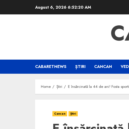
Skip
August 6, 2026
6:52:20 AM
to
content
C
CABARETNEWS
ȘTIRI
CANCAN
VED
Home
Știri
E însărcinată la 44 de ani! Fosta spor
Cancan
Știri
E însărcinată 