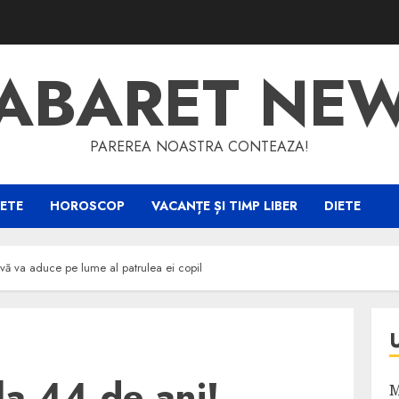
ABARET NE
PAREREA NOASTRA CONTEAZA!
ETE
HOROSCOP
VACANȚE ȘI TIMP LIBER
DIETE
tivă va aduce pe lume al patrulea ei copil
la 44 de ani!
M