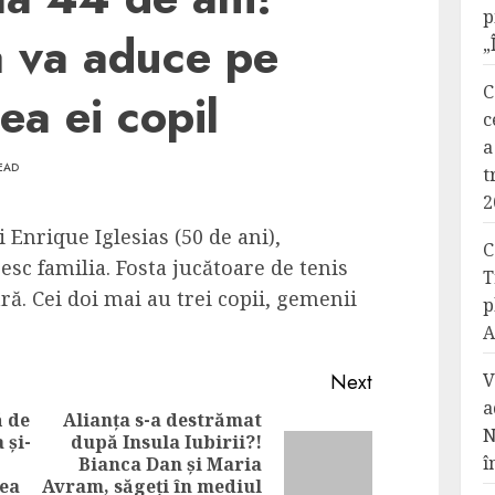
p
ă va aduce pe
„
C
ea ei copil
c
a
READ
t
2
 Enrique Iglesias (50 de ani),
C
esc familia. Fosta jucătoare de tenis
T
ră. Cei doi mai au trei copii, gemenii
p
A
Next
V
a
ă de
Alianța s-a destrămat
N
 și-
după Insula Iubirii?!
Previous
î
Bianca Dan și Maria
Next
post:
rea
Avram, săgeți în mediul