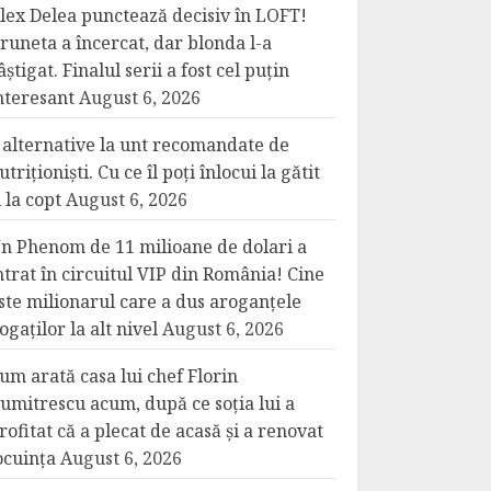
lex Delea punctează decisiv în LOFT!
runeta a încercat, dar blonda l-a
âștigat. Finalul serii a fost cel puțin
nteresant
August 6, 2026
 alternative la unt recomandate de
utriționiști. Cu ce îl poți înlocui la gătit
i la copt
August 6, 2026
n Phenom de 11 milioane de dolari a
ntrat în circuitul VIP din România! Cine
ste milionarul care a dus aroganțele
ogaților la alt nivel
August 6, 2026
um arată casa lui chef Florin
umitrescu acum, după ce soția lui a
rofitat că a plecat de acasă și a renovat
ocuința
August 6, 2026