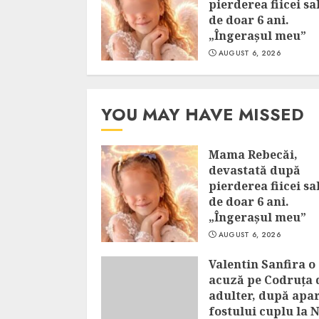
pierderea fiicei sa
de doar 6 ani.
„Îngerașul meu”
AUGUST 6, 2026
YOU MAY HAVE MISSED
Mama Rebecăi,
devastată după
pierderea fiicei sa
de doar 6 ani.
„Îngerașul meu”
AUGUST 6, 2026
Valentin Sanfira o
acuză pe Codruța 
adulter, după apar
fostului cuplu la 