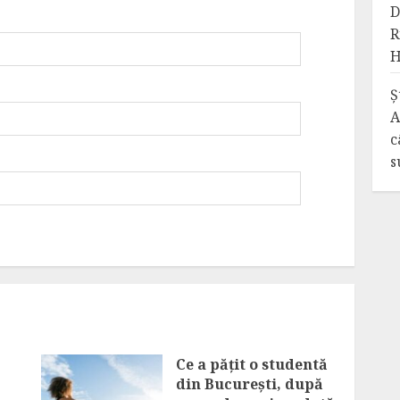
D
R
H
Ș
A
c
s
Ce a pățit o studentă
din București, după