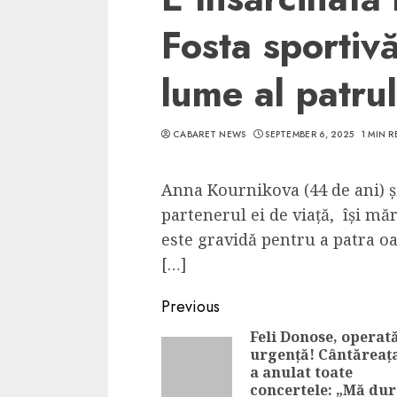
Fosta sportiv
lume al patrul
CABARET NEWS
SEPTEMBER 6, 2025
1 MIN 
Anna Kournikova (44 de ani) și
partenerul ei de viață, își măr
este gravidă pentru a patra oa
[…]
Continue
Previous
Reading
Feli Donose, operat
urgență! Cântăreața
a anulat toate
concertele: „Mă du