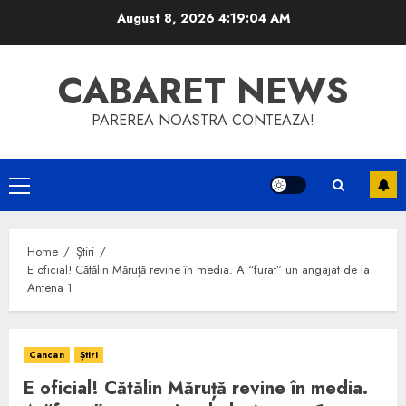
Skip
August 8, 2026
4:19:04 AM
to
content
CABARET NEWS
PAREREA NOASTRA CONTEAZA!
Primary
Menu
Home
Știri
E oficial! Cătălin Măruță revine în media. A “furat” un angajat de la
Antena 1
Cancan
Știri
E oficial! Cătălin Măruță revine în media.