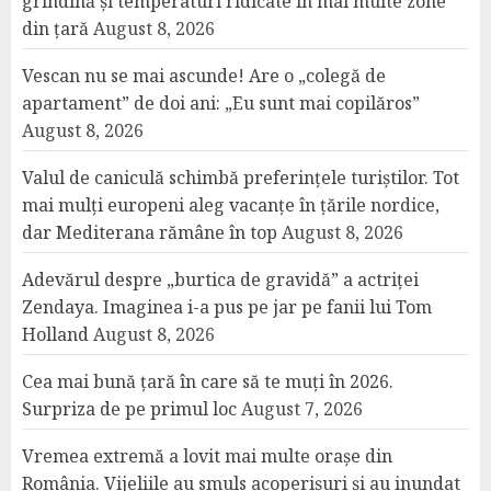
grindină și temperaturi ridicate în mai multe zone
din țară
August 8, 2026
Vescan nu se mai ascunde! Are o „colegă de
apartament” de doi ani: „Eu sunt mai copilăros”
August 8, 2026
Valul de caniculă schimbă preferințele turiștilor. Tot
mai mulți europeni aleg vacanțe în țările nordice,
dar Mediterana rămâne în top
August 8, 2026
Adevărul despre „burtica de gravidă” a actriței
Zendaya. Imaginea i-a pus pe jar pe fanii lui Tom
Holland
August 8, 2026
Cea mai bună țară în care să te muți în 2026.
Surpriza de pe primul loc
August 7, 2026
Vremea extremă a lovit mai multe orașe din
România. Vijeliile au smuls acoperișuri și au inundat