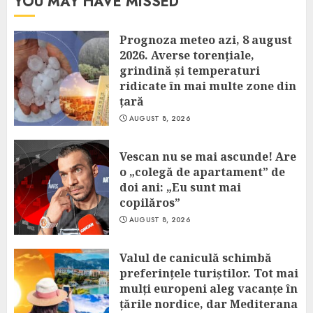
YOU MAY HAVE MISSED
Prognoza meteo azi, 8 august
2026. Averse torențiale,
grindină și temperaturi
ridicate în mai multe zone din
țară
AUGUST 8, 2026
Vescan nu se mai ascunde! Are
o „colegă de apartament” de
doi ani: „Eu sunt mai
copilăros”
AUGUST 8, 2026
Valul de caniculă schimbă
preferințele turiștilor. Tot mai
mulți europeni aleg vacanțe în
țările nordice, dar Mediterana