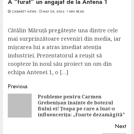
A “furat” un angajat de la Antena 1
CABARET NEWS
MAY 28, 2026
1 MIN READ
Cătălin Măruță pregătește una dintre cele
mai surprinzătoare reveniri din media, iar
mișcarea lui a atras imediat atenția
industriei. Prezentatorul a reușit să
coopteze în noul său proiect un om din
echipa Antenei 1, o […]
Continue
Previous
Reading
Probleme pentru Carmen
Grebenișan înainte de botezul
Pre
fiului ei! Țeapa pe care a luat-o
pos
influencerița: „Foarte dezamăgită”
Next