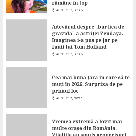
rămâne în top
AUGUST 8, 2026
Adevărul despre „burtica de
gravidă” a actriței Zendaya.
Imaginea i-a pus pe jar pe
fanii lui Tom Holland
AUGUST 8, 2026
Cea mai bună țară în care să te
muți în 2026. Surpriza de pe
primul loc
AUGUST 7, 2026
Vremea extremă a lovit mai
multe orașe din România.
Vijeliile au smuls acoperișuri