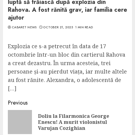
luptă să trăiască după explozia din
Rahova. A fost rănită grav, iar familia cere
ajutor
CABARET NEWS
OCTOBER 21, 2025
1 MIN READ
Explozia ce s-a petrecut în data de 17
octombrie într-un bloc din cartierul Rahova
a creat dezastru. În urma acesteia, trei
persoane și-au pierdut viața, iar multe altele
au fost rănite. Alexandra, o adolescentă de
[…]
Continue
Previous
Reading
Doliu la Filarmonica George
Pre
Enescu! A murit violonistul
pos
Varujan Cozighian