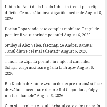
Iubita lui Andi de la Insula Iubirii a trecut prin clipe
dificile. Ce au arătat investigațiile medicale
August 6,
2026
Dorian Popa vinde case complet mobilate. Prețul de
pornire îi va surprinde pe mulți
August 6, 2026
Smiley și Alex Velea, fascinați de Andrei Bănuță:
„Unul dintre cei mai talentați”
August 6, 2026
Tunuri de zăpadă pornite în mijlocul caniculei.
Soluția surprinzătoare găsită la Brașov
August 6,
2026
Bia Khalifa dezminte zvonurile despre sarcină și face
dezvăluiri incendiare despre fiul Clejanilor: „Fulgy
îmi fura hainele”
August 6, 2026
Cum și-a explicat gestul bărbatul care a fost prins în