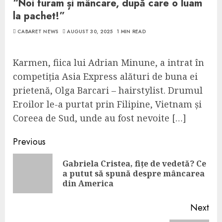
“Noi furam și mâncare, după care o luam
la pachet!”
CABARET NEWS
AUGUST 30, 2025
1 MIN READ
Karmen, fiica lui Adrian Minune, a intrat în
competiția Asia Express alături de buna ei
prietenă, Olga Barcari – hairstylist. Drumul
Eroilor le-a purtat prin Filipine, Vietnam și
Coreea de Sud, unde au fost nevoite […]
Continue
Previous
Reading
Gabriela Cristea, fițe de vedetă? Ce
Pre
a putut să spună despre mâncarea
pos
din America
Next