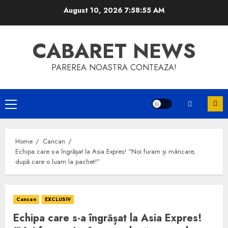
Skip
August 10, 2026
7:58:55 AM
to
content
CABARET NEWS
PAREREA NOASTRA CONTEAZA!
Primary
Menu
Home
Cancan
Echipa care s-a îngrășat la Asia Expres! “Noi furam și mâncare,
după care o luam la pachet!”
Cancan
EXCLUSIV
Echipa care s-a îngrășat la Asia Expres!