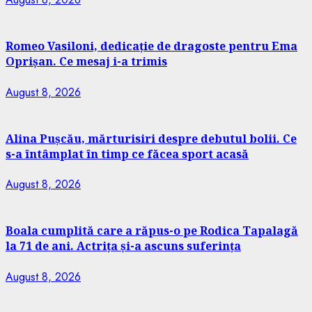
Romeo Vasiloni, dedicație de dragoste pentru Ema
Oprișan. Ce mesaj i-a trimis
August 8, 2026
Alina Pușcău, mărturisiri despre debutul bolii. Ce
s-a întâmplat în timp ce făcea sport acasă
August 8, 2026
Boala cumplită care a răpus-o pe Rodica Tapalagă
la 71 de ani. Actrița și-a ascuns suferința
August 8, 2026