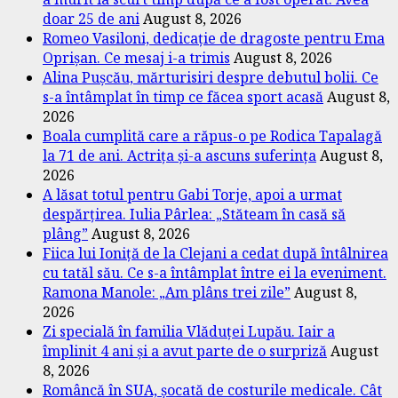
doar 25 de ani
August 8, 2026
Romeo Vasiloni, dedicație de dragoste pentru Ema
Oprișan. Ce mesaj i-a trimis
August 8, 2026
Alina Pușcău, mărturisiri despre debutul bolii. Ce
s-a întâmplat în timp ce făcea sport acasă
August 8,
2026
Boala cumplită care a răpus-o pe Rodica Tapalagă
la 71 de ani. Actrița și-a ascuns suferința
August 8,
2026
A lăsat totul pentru Gabi Torje, apoi a urmat
despărțirea. Iulia Pârlea: „Stăteam în casă să
plâng”
August 8, 2026
Fiica lui Ioniță de la Clejani a cedat după întâlnirea
cu tatăl său. Ce s-a întâmplat între ei la eveniment.
Ramona Manole: „Am plâns trei zile”
August 8,
2026
Zi specială în familia Vlăduței Lupău. Iair a
împlinit 4 ani și a avut parte de o surpriză
August
8, 2026
Româncă în SUA, șocată de costurile medicale. Cât