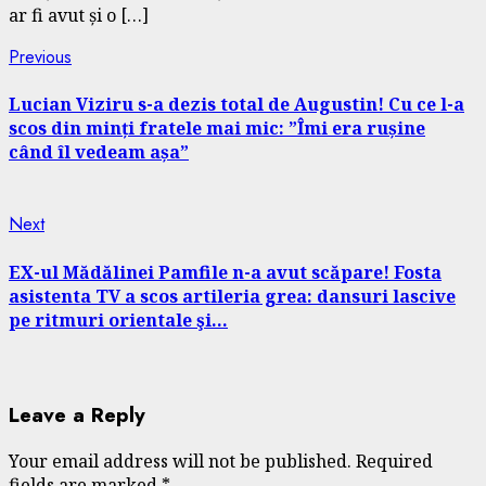
ar fi avut și o […]
Continue
Previous
Previous
post:
Reading
Lucian Viziru s-a dezis total de Augustin! Cu ce l-a
scos din minți fratele mai mic: ”Îmi era rușine
când îl vedeam așa”
Next
Next
post:
EX-ul Mădălinei Pamfile n-a avut scăpare! Fosta
asistenta TV a scos artileria grea: dansuri lascive
pe ritmuri orientale şi…
Leave a Reply
Your email address will not be published.
Required
fields are marked
*