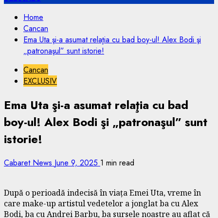
Home
Cancan
Ema Uta şi-a asumat relaţia cu bad boy-ul! Alex Bodi şi
„patronaşul” sunt istorie!
Cancan
EXCLUSIV
Ema Uta şi-a asumat relaţia cu bad
boy-ul! Alex Bodi şi „patronaşul” sunt
istorie!
Cabaret News
June 9, 2025
1 min read
După o perioadă indecisă în viața Emei Uta, vreme în
care make-up artistul vedetelor a jonglat ba cu Alex
Bodi, ba cu Andrei Barbu, ba sursele noastre au aflat că