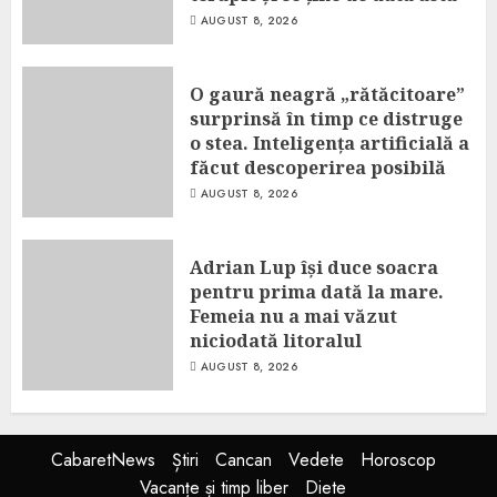
AUGUST 8, 2026
O gaură neagră „rătăcitoare”
surprinsă în timp ce distruge
o stea. Inteligența artificială a
făcut descoperirea posibilă
AUGUST 8, 2026
Adrian Lup își duce soacra
pentru prima dată la mare.
Femeia nu a mai văzut
niciodată litoralul
AUGUST 8, 2026
CabaretNews
Știri
Cancan
Vedete
Horoscop
Vacanțe și timp liber
Diete