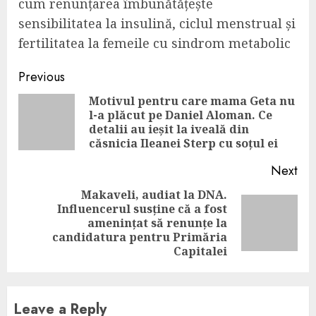
cum renunțarea îmbunătățește
sensibilitatea la insulină, ciclul menstrual și
fertilitatea la femeile cu sindrom metabolic
Continue
Previous
Reading
Motivul pentru care mama Geta nu
l-a plăcut pe Daniel Aloman. Ce
Pre
detalii au ieșit la iveală din
pos
căsnicia Ileanei Sterp cu soțul ei
Next
Makaveli, audiat la DNA.
Influencerul susține că a fost
Next
amenințat să renunțe la
post:
candidatura pentru Primăria
Capitalei
Leave a Reply