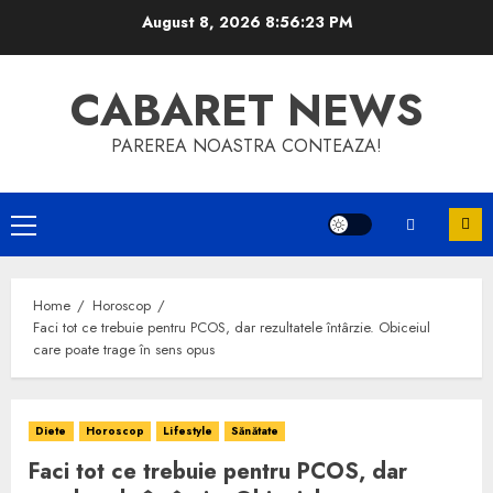
Skip
August 8, 2026
8:56:24 PM
to
content
CABARET NEWS
PAREREA NOASTRA CONTEAZA!
Primary
Menu
Home
Horoscop
Faci tot ce trebuie pentru PCOS, dar rezultatele întârzie. Obiceiul
care poate trage în sens opus
Diete
Horoscop
Lifestyle
Sănătate
Faci tot ce trebuie pentru PCOS, dar