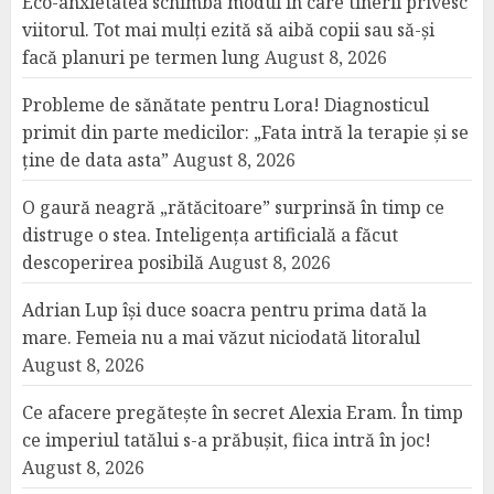
Eco-anxietatea schimbă modul în care tinerii privesc
viitorul. Tot mai mulți ezită să aibă copii sau să-și
facă planuri pe termen lung
August 8, 2026
Probleme de sănătate pentru Lora! Diagnosticul
primit din parte medicilor: „Fata intră la terapie și se
ține de data asta”
August 8, 2026
O gaură neagră „rătăcitoare” surprinsă în timp ce
distruge o stea. Inteligența artificială a făcut
descoperirea posibilă
August 8, 2026
Adrian Lup își duce soacra pentru prima dată la
mare. Femeia nu a mai văzut niciodată litoralul
August 8, 2026
Ce afacere pregătește în secret Alexia Eram. În timp
ce imperiul tatălui s-a prăbușit, fiica intră în joc!
August 8, 2026