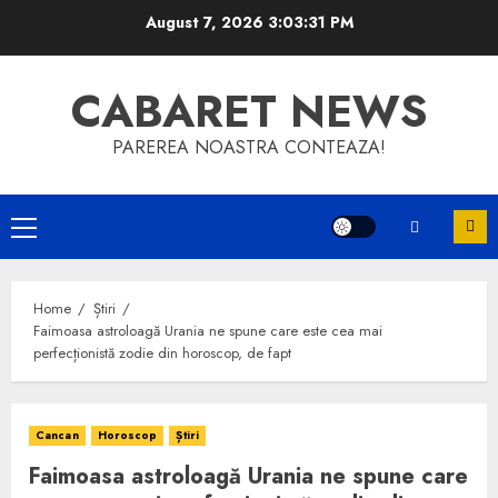
Skip
August 7, 2026
3:03:31 PM
to
content
CABARET NEWS
PAREREA NOASTRA CONTEAZA!
Primary
Menu
Home
Știri
Faimoasa astroloagă Urania ne spune care este cea mai
perfecționistă zodie din horoscop, de fapt
Cancan
Horoscop
Știri
Faimoasa astroloagă Urania ne spune care