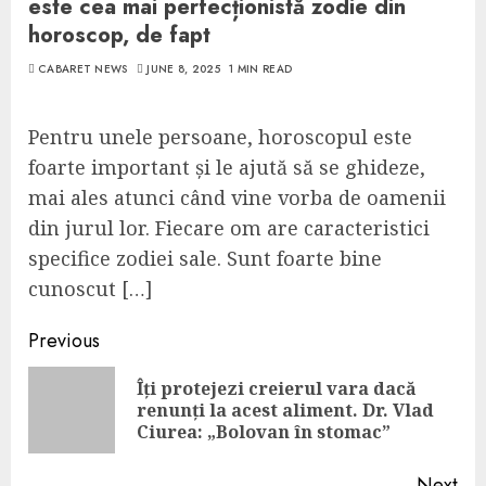
este cea mai perfecționistă zodie din
horoscop, de fapt
CABARET NEWS
JUNE 8, 2025
1 MIN READ
Pentru unele persoane, horoscopul este
foarte important și le ajută să se ghideze,
mai ales atunci când vine vorba de oamenii
din jurul lor. Fiecare om are caracteristici
specifice zodiei sale. Sunt foarte bine
cunoscut […]
Continue
Previous
Reading
Îți protejezi creierul vara dacă
Pre
renunți la acest aliment. Dr. Vlad
pos
Ciurea: „Bolovan în stomac”
Next