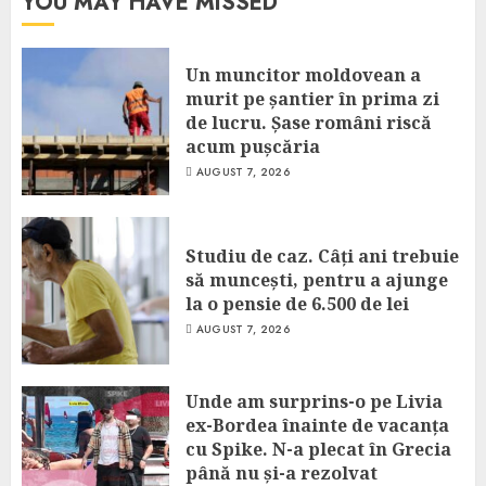
YOU MAY HAVE MISSED
Un muncitor moldovean a
murit pe șantier în prima zi
de lucru. Șase români riscă
acum pușcăria
AUGUST 7, 2026
Studiu de caz. Câți ani trebuie
să muncești, pentru a ajunge
la o pensie de 6.500 de lei
AUGUST 7, 2026
Unde am surprins-o pe Livia
ex-Bordea înainte de vacanța
cu Spike. N-a plecat în Grecia
până nu și-a rezolvat