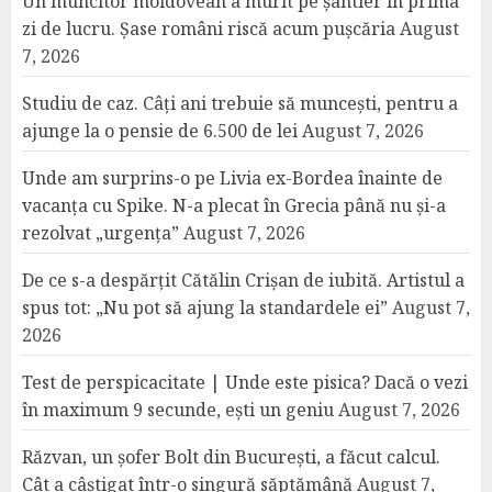
Un muncitor moldovean a murit pe șantier în prima
zi de lucru. Șase români riscă acum pușcăria
August
7, 2026
Studiu de caz. Câți ani trebuie să muncești, pentru a
ajunge la o pensie de 6.500 de lei
August 7, 2026
Unde am surprins-o pe Livia ex-Bordea înainte de
vacanța cu Spike. N-a plecat în Grecia până nu și-a
rezolvat „urgența”
August 7, 2026
De ce s-a despărțit Cătălin Crișan de iubită. Artistul a
spus tot: „Nu pot să ajung la standardele ei”
August 7,
2026
Test de perspicacitate | Unde este pisica? Dacă o vezi
în maximum 9 secunde, ești un geniu
August 7, 2026
Răzvan, un șofer Bolt din București, a făcut calcul.
Cât a câștigat într-o singură săptămână
August 7,