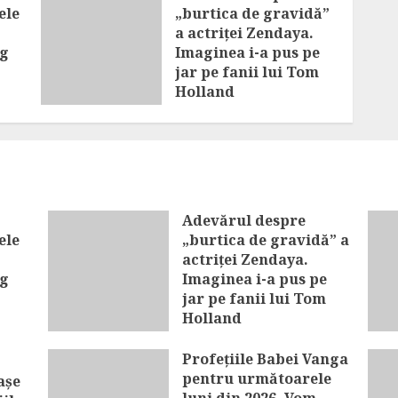
ele
„burtica de gravidă”
a actriței Zendaya.
eg
Imaginea i-a pus pe
jar pe fanii lui Tom
Holland
ne
AUGUST 8, 2026
Adevărul despre
ele
„burtica de gravidă” a
actriței Zendaya.
eg
Imaginea i-a pus pe
jar pe fanii lui Tom
Holland
e în
AUGUST 8, 2026
Profețiile Babei Vanga
pentru următoarele
așe