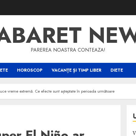
ABARET NE
PAREREA NOASTRA CONTEAZA!
ETE
HOROSCOP
VACANȚE ȘI TIMP LIBER
DIETE
uce vreme extremă. Ce efecte sunt așteptate în perioada următoare
per El Niño ar
V