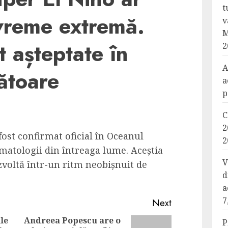
t
vreme extremă.
v
M
t așteptate în
2
A
ătoare
a
p
C
2
ost confirmat oficial în Oceanul
2
climatologii din întreaga lume. Aceștia
V
zvoltă într-un ritm neobișnuit de
d
a
7
Next
le
Andreea Popescu are o
P