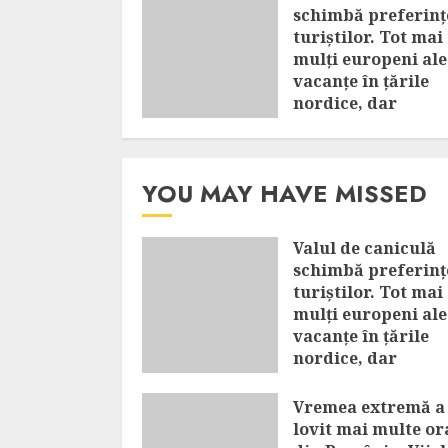
schimbă preferinț
turiștilor. Tot mai
mulți europeni al
vacanțe în țările
nordice, dar
Mediterana rămâ
în top
AUGUST 8, 2026
YOU MAY HAVE MISSED
Valul de caniculă
schimbă preferinț
turiștilor. Tot mai
mulți europeni al
vacanțe în țările
nordice, dar
Mediterana rămân
top
Vremea extremă a
lovit mai multe or
AUGUST 8, 2026