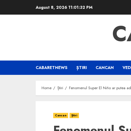
Skip
August 8, 2026
11:01:32 PM
to
content
C
CABARETNEWS
ȘTIRI
CANCAN
VED
Home
Știri
Fenomenul Super El Niño ar putea ad
Cancan
Știri
Fenomenul Su