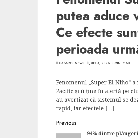
putea aduce 
Ce efecte sun
perioada urm
CABARET NEWS
JULY 4, 2026
1 MIN READ
Fenomenul „Super El Niño” a f
Pacific și îi ține în alertă pe 
au avertizat că sistemul se de
rapid, iar efectele […]
Continue
Previous
Reading
94% dintre plângeri