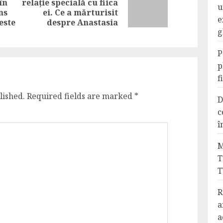
în
relație specială cu fiica
Next
u
Previous
ns
ei. Ce a mărturisit
post:
e
post:
este
despre Anastasia
g
P
p
f
lished.
Required fields are marked
*
D
c
î
M
T
T
R
a
a