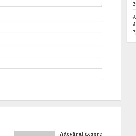
2
A
d
7
Adevărul despre