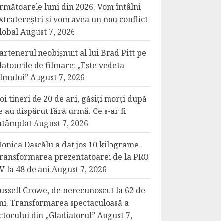
rmătoarele luni din 2026. Vom întâlni
xtratereștri și vom avea un nou conflict
lobal
August 7, 2026
artenerul neobișnuit al lui Brad Pitt pe
latourile de filmare: „Este vedeta
ilmului”
August 7, 2026
oi tineri de 20 de ani, găsiți morți după
e au dispărut fără urmă. Ce s-ar fi
ntâmplat
August 7, 2026
onica Dascălu a dat jos 10 kilograme.
ransformarea prezentatoarei de la PRO
V la 48 de ani
August 7, 2026
ussell Crowe, de nerecunoscut la 62 de
ni. Transformarea spectaculoasă a
ctorului din „Gladiatorul”
August 7,