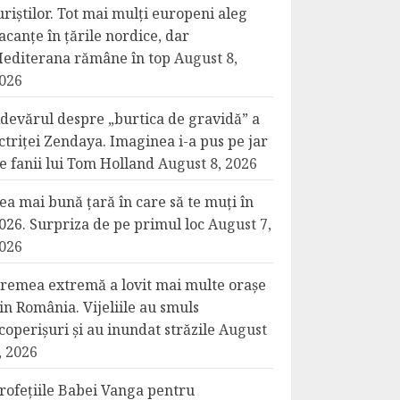
uriștilor. Tot mai mulți europeni aleg
acanțe în țările nordice, dar
editerana rămâne în top
August 8,
026
devărul despre „burtica de gravidă” a
ctriței Zendaya. Imaginea i-a pus pe jar
e fanii lui Tom Holland
August 8, 2026
ea mai bună țară în care să te muți în
026. Surpriza de pe primul loc
August 7,
026
remea extremă a lovit mai multe orașe
in România. Vijeliile au smuls
coperișuri și au inundat străzile
August
, 2026
rofețiile Babei Vanga pentru