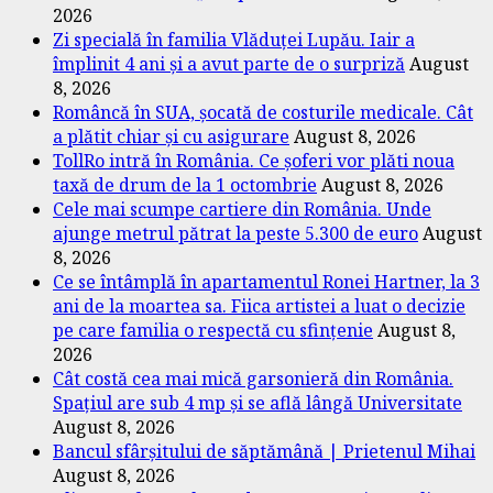
2026
Zi specială în familia Vlăduței Lupău. Iair a
împlinit 4 ani și a avut parte de o surpriză
August
8, 2026
Româncă în SUA, șocată de costurile medicale. Cât
a plătit chiar și cu asigurare
August 8, 2026
TollRo intră în România. Ce șoferi vor plăti noua
taxă de drum de la 1 octombrie
August 8, 2026
Cele mai scumpe cartiere din România. Unde
ajunge metrul pătrat la peste 5.300 de euro
August
8, 2026
Ce se întâmplă în apartamentul Ronei Hartner, la 3
ani de la moartea sa. Fiica artistei a luat o decizie
pe care familia o respectă cu sfințenie
August 8,
2026
Cât costă cea mai mică garsonieră din România.
Spațiul are sub 4 mp și se află lângă Universitate
August 8, 2026
Bancul sfârșitului de săptămână | Prietenul Mihai
August 8, 2026