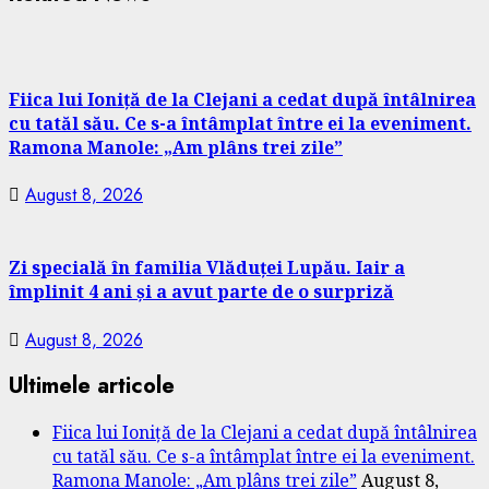
Fiica lui Ioniță de la Clejani a cedat după întâlnirea
cu tatăl său. Ce s-a întâmplat între ei la eveniment.
Ramona Manole: „Am plâns trei zile”
August 8, 2026
Zi specială în familia Vlăduței Lupău. Iair a
împlinit 4 ani și a avut parte de o surpriză
August 8, 2026
Ultimele articole
Fiica lui Ioniță de la Clejani a cedat după întâlnirea
cu tatăl său. Ce s-a întâmplat între ei la eveniment.
Ramona Manole: „Am plâns trei zile”
August 8,