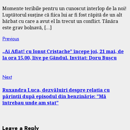
Momente teribile pentru un cunoscut interlop de la noi!
Luptătorul susține că fiica lui ar fi fost răpită de un alt
bărbat cu care a avut el în trecut un conflict. Tânăra
este grav bolnavă, […]
Continue
Previous
Previous
post:
Reading
„Ai Aflat! cu Ionuț Cristache” începe joi, 21 mai, de
la ora 15.00, live pe Gândul. Invitat: Doru Bușcu
Next
Next
post:
Ruxandra Luca, dezvăluiri despre relația cu
părinții după episodul din benzinărie: ”Mă
întrebau unde am stat”
Leave a Reply