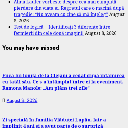
Alina Laufer vorbește despre cea mai cumplită
pierdere din viața ei. Regretul care o macină după
tragedie: “Nu aveam cu cine să mă înțeleg”
August
8, 2026
Test de logică | Identificați 3 diferențe între
fermierii din cele două imagini!
August 8, 2026
You may have missed
Fiica lui Ioniță de la Clejani a cedat după întâlnirea
cu tatăl său. Ce s-a întâmplat între ei la eveniment.
Ramona Manole: „Am plâns trei zile”
August 8, 2026
Zi specială în familia Vlăduței Lupău. Iair a
împlinit 4 ani și a avut parte de o surpriză