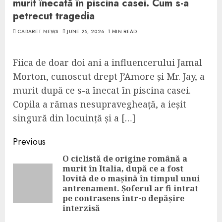
murit înecată în piscina casei. Cum s-a
petrecut tragedia
CABARET NEWS
JUNE 25, 2026
1 MIN READ
Fiica de doar doi ani a influencerului Jamal
Morton, cunoscut drept J’Amore și Mr. Jay, a
murit după ce s-a înecat în piscina casei.
Copila a rămas nesupravegheață, a ieșit
singură din locuință și a […]
Continue
Previous
Reading
O ciclistă de origine română a
murit în Italia, după ce a fost
lovită de o mașină în timpul unui
Pre
antrenament. Șoferul ar fi intrat
pos
pe contrasens într-o depășire
interzisă