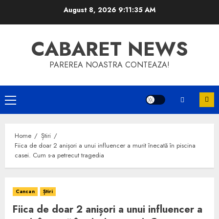
Skip
August 8, 2026
9:11:35 AM
to
content
CABARET NEWS
PAREREA NOASTRA CONTEAZA!
Primary
Menu
Home
Știri
Fiica de doar 2 anișori a unui influencer a murit înecată în piscina
casei. Cum s-a petrecut tragedia
Cancan
Știri
Fiica de doar 2 anișori a unui influencer a