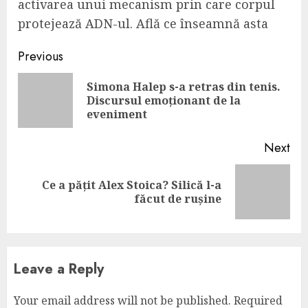
activarea unui mecanism prin care corpul
protejează ADN-ul. Află ce înseamnă asta
Continue
Previous
Reading
Simona Halep s-a retras din tenis.
Pre
Discursul emoționant de la
pos
eveniment
Next
Ce a pățit Alex Stoica? Silică l-a
Next
făcut de rușine
post:
Leave a Reply
Your email address will not be published.
Required