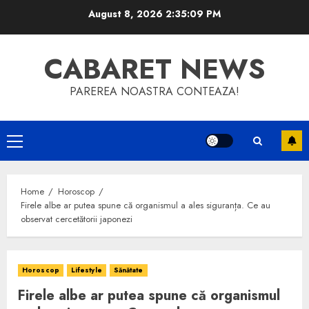
Skip
August 8, 2026
2:35:09 PM
to
content
CABARET NEWS
PAREREA NOASTRA CONTEAZA!
Primary
Menu
Home
Horoscop
Firele albe ar putea spune că organismul a ales siguranța. Ce au
observat cercetătorii japonezi
Horoscop
Lifestyle
Sănătate
Firele albe ar putea spune că organismul