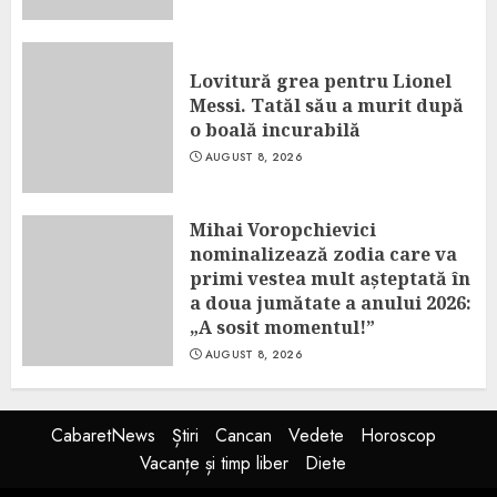
Lovitură grea pentru Lionel
Messi. Tatăl său a murit după
o boală incurabilă
AUGUST 8, 2026
Mihai Voropchievici
nominalizează zodia care va
primi vestea mult așteptată în
a doua jumătate a anului 2026:
„A sosit momentul!”
AUGUST 8, 2026
CabaretNews
Știri
Cancan
Vedete
Horoscop
Vacanțe și timp liber
Diete