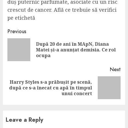
duș puternic parfumate, asociate cu un risc
crescut de cancer. Află ce trebuie să verifici
pe etichetă
Continue
Previous
Reading
După 20 de ani în MApN, Diana
Pre
Matei și-a anunțat demisia. Ce rol
pos
ocupa
Next
Harry Styles s-a prăbușit pe scenă,
Next
după ce s-a înecat cu apă în timpul
post:
unui concert
Leave a Reply