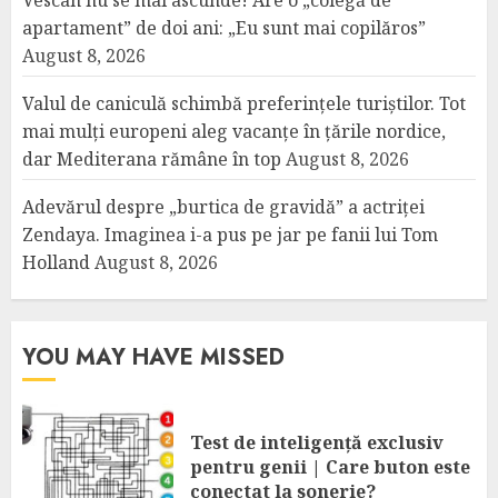
Vescan nu se mai ascunde! Are o „colegă de
apartament” de doi ani: „Eu sunt mai copilăros”
August 8, 2026
Valul de caniculă schimbă preferințele turiștilor. Tot
mai mulți europeni aleg vacanțe în țările nordice,
dar Mediterana rămâne în top
August 8, 2026
Adevărul despre „burtica de gravidă” a actriței
Zendaya. Imaginea i-a pus pe jar pe fanii lui Tom
Holland
August 8, 2026
YOU MAY HAVE MISSED
Test de inteligență exclusiv
pentru genii | Care buton este
conectat la sonerie?