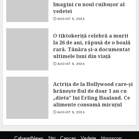
Imagini cu noul cuibușor al
vedetei
AUGUST 8, 2026
O tiktokeriță celebră a murit
la 26 de ani, răpusă de o boală
rară. Tânăra și-a documentat
ultimele luni din viață
AUGUST 8, 2026
Actrița de la Hollywood care-și
hrănește fiul de doar 1 an cu
„dieta” lui Erling Haaland. Ce
alimente consumă micuțul
AUGUST 8, 2026
CabaretNews
Știri
Cancan
Vedete
Horoscop