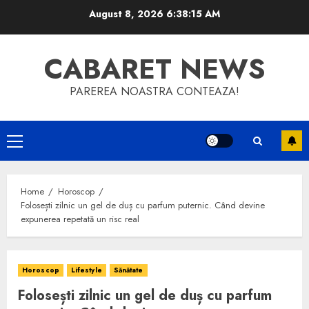
Skip
August 8, 2026
6:38:15 AM
to
content
CABARET NEWS
PAREREA NOASTRA CONTEAZA!
Primary
Menu
Home
Horoscop
Folosești zilnic un gel de duș cu parfum puternic. Când devine
expunerea repetată un risc real
Horoscop
Lifestyle
Sănătate
Folosești zilnic un gel de duș cu parfum